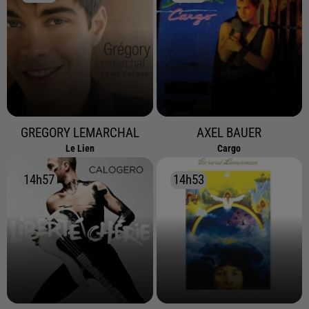
GREGORY LEMARCHAL
AXEL BAUER
Le Lien
Cargo
14h57
14h57
14h53
14h53