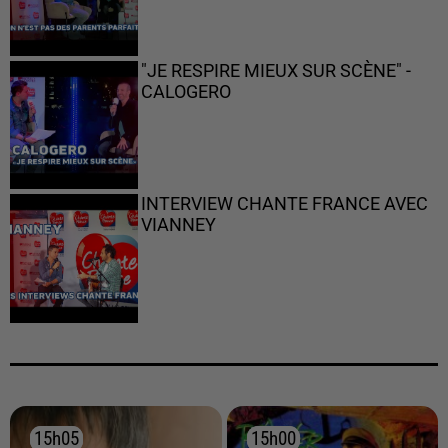
"JE RESPIRE MIEUX SUR SCÈNE" -
CALOGERO
INTERVIEW CHANTE FRANCE AVEC
VIANNEY
15h05
15h05
15h00
15h00