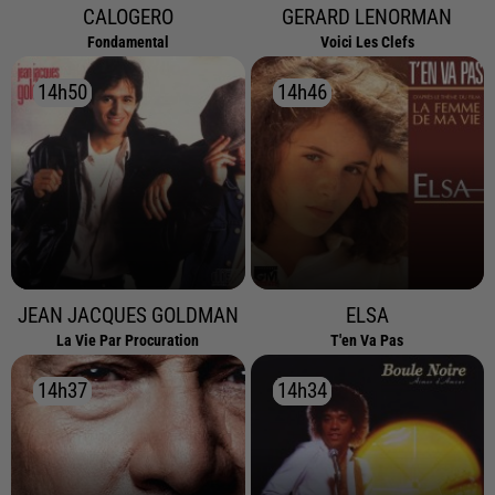
CALOGERO
GERARD LENORMAN
Fondamental
Voici Les Clefs
14h50
14h50
14h46
14h46
JEAN JACQUES GOLDMAN
ELSA
La Vie Par Procuration
T'en Va Pas
14h37
14h37
14h34
14h34