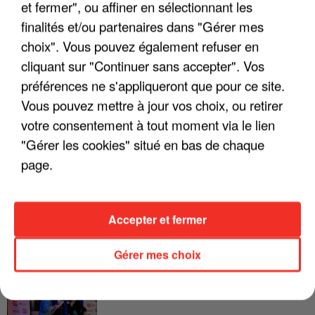
et fermer", ou affiner en sélectionnant les
finalités et/ou partenaires dans "Gérer mes
LES INTERVIEWS CHANTE
Voir plus
FRANCE
choix". Vous pouvez également refuser en
cliquant sur "Continuer sans accepter". Vos
préférences ne s'appliqueront que pour ce site.
"JE SUIS À DISPOSITION DES
ENFOIRÉS"
Vous pouvez mettre à jour vos choix, ou retirer
votre consentement à tout moment via le lien
"Gérer les cookies" situé en bas de chaque
page.
"ON A TOUS LE TRAC"
Accepter et fermer
Gérer mes choix
"ON N'EST PAS DES PARENTS
PARFAITS"