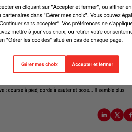
pter en cliquant sur "Accepter et fermer", ou affiner en
 point de revenir plus fort que jamais. On apprend dans les
/ou partenaires dans "Gérer mes choix". Vous pouvez éga
ortir un nouveau titre le 30 août prochain avant un album d'i
"Continuer sans accepter". Vos préférences ne s'appliqu
elle tournée et laisser derrière lui les mauvais souvenirs du
uvez mettre à jour vos choix, ou retirer votre consenteme
en "Gérer les cookies" situé en bas de chaque page.
t lire que « pour le chanteur, un seul objectif : enregistrer u
éjà la profondeur des textes, attendu avec impatience par
Gérer mes choix
Accepter et fermer
 home studio, Kendji et son équipe peaufinent les prochaine
d'accord ».
ve : course à pied, corde à sauter et boxe... Il semble plus