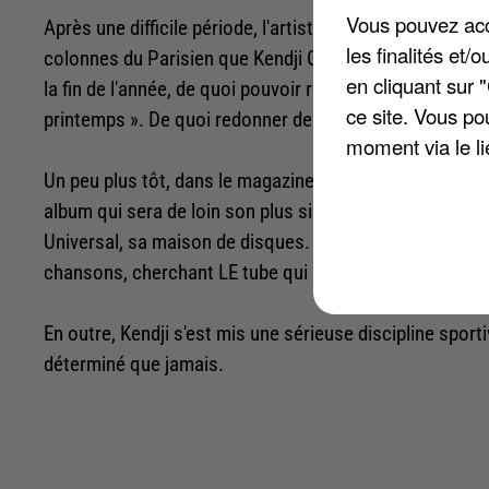
Vous pouvez acce
Après une difficile période, l'artiste semble être sur le
les finalités et
colonnes du Parisien que Kendji Girac « ambitionne de s
en cliquant sur 
la fin de l'année, de quoi pouvoir repartir pour une nouv
ce site. Vous po
printemps ». De quoi redonner de l'espoir aux fans !
moment via le li
Un peu plus tôt, dans le magazine Paris Match, on pouvai
album qui sera de loin son plus sincère, dont il loue d
Universal, sa maison de disques. Chaque jour dans son
chansons, cherchant LE tube qui mettra tout le monde 
En outre, Kendji s'est mis une sérieuse discipline sporti
déterminé que jamais.