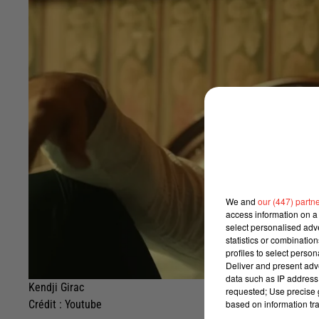
We and
our (447) partn
access information on a 
select personalised ad
statistics or combinatio
profiles to select person
Deliver and present adv
data such as IP address 
Kendji Girac
requested; Use precise g
based on information tra
Crédit :
Youtube