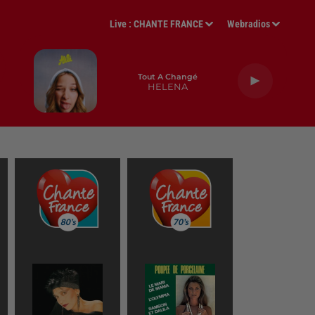
Live :
CHANTE FRANCE
Webradios
Tout A Changé
HELENA