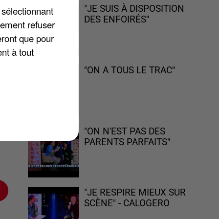
"JE SUIS À DISPOSITION
 sélectionnant
DES ENFOIRÉS"
lement refuser
ci
eront que pour
nt à tout
"ON A TOUS LE TRAC"
n
s
"ON N'EST PAS DES
PARENTS PARFAITS"
"JE RESPIRE MIEUX SUR
SCÈNE" - CALOGERO