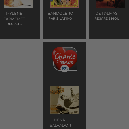
MYLENE
BANDOLERO
DE PALMAS
FARMER ET
PARIS LATINO
REGARDE MOI
BIEN EN FACE
JEAN LOUIS
REGRETS
MURAT
HENRI
SALVADOR