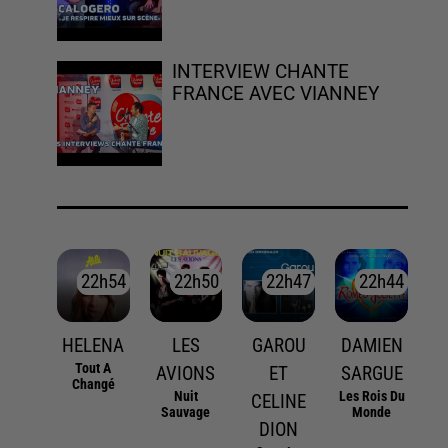
INTERVIEW CHANTE
FRANCE AVEC VIANNEY
22h54
22h54
22h50
22h50
22h47
22h47
22h44
22h44
HELENA
LES
GAROU
DAMIEN
Tout A
AVIONS
ET
SARGUE
Changé
Nuit
Les Rois Du
CELINE
Sauvage
Monde
DION