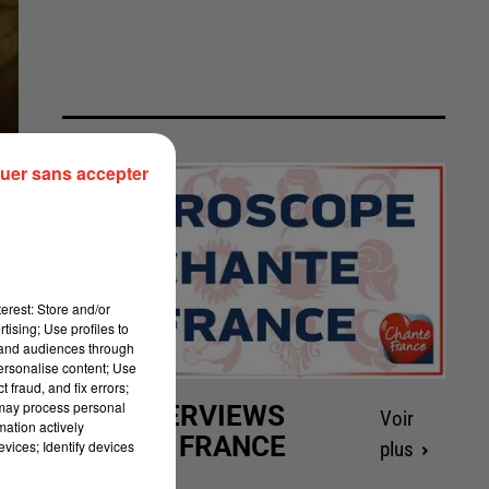
uer sans accepter
erest: Store and/or
tising; Use profiles to
tand audiences through
personalise content; Use
 fraud, and fix errors;
 may process personal
LES INTERVIEWS
Voir
mation actively
CHANTE FRANCE
vices; Identify devices
plus