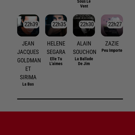
Sous Le
Vent
22h39
22h39
22h35
22h35
22h30
22h30
22h27
22h27
JEAN
HELENE
ALAIN
ZAZIE
Peu Importe
JACQUES
SEGARA
SOUCHON
Elle Tu
La Ballade
GOLDMAN
L'aimes
De Jim
ET
SIRIMA
La Bas