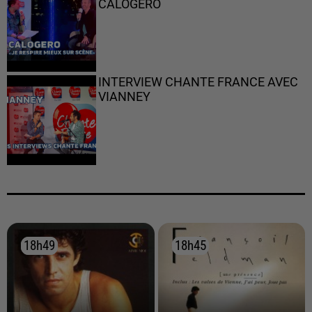
CALOGERO
INTERVIEW CHANTE FRANCE AVEC
VIANNEY
18h49
18h49
18h45
18h45