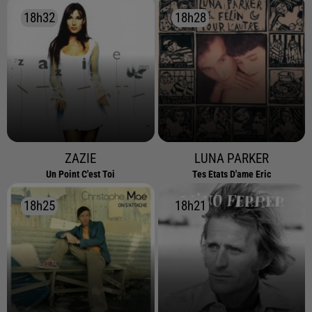
18h32
18h32
18h28
18h28
ZAZIE
LUNA PARKER
Un Point C'est Toi
Tes Etats D'ame Eric
18h25
18h25
18h21
18h21