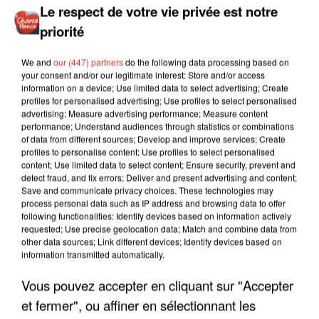
Le respect de votre vie privée est notre
priorité
We and
our (447) partners
do the following data processing based on
your consent and/or our legitimate interest: Store and/or access
information on a device; Use limited data to select advertising; Create
profiles for personalised advertising; Use profiles to select personalised
advertising; Measure advertising performance; Measure content
performance; Understand audiences through statistics or combinations
of data from different sources; Develop and improve services; Create
profiles to personalise content; Use profiles to select personalised
content; Use limited data to select content; Ensure security, prevent and
detect fraud, and fix errors; Deliver and present advertising and content;
Save and communicate privacy choices. These technologies may
process personal data such as IP address and browsing data to offer
following functionalities: Identify devices based on information actively
requested; Use precise geolocation data; Match and combine data from
other data sources; Link different devices; Identify devices based on
information transmitted automatically.
LES INTERVIEWS CHANTE
Vous pouvez accepter en cliquant sur "Accepter
Voir plus
FRANCE
et fermer", ou affiner en sélectionnant les