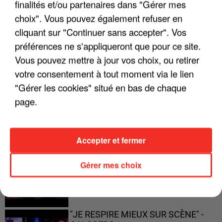
finalités et/ou partenaires dans "Gérer mes
choix". Vous pouvez également refuser en
"JE SUIS À DISPOSITION DES
ENFOIRÉS"
cliquant sur "Continuer sans accepter". Vos
préférences ne s'appliqueront que pour ce site.
Vous pouvez mettre à jour vos choix, ou retirer
votre consentement à tout moment via le lien
"ON A TOUS LE TRAC"
"Gérer les cookies" situé en bas de chaque
page.
Accepter et fermer
"ON N'EST PAS DES PARENTS
PARFAITS"
Gérer mes choix
"JE RESPIRE MIEUX SUR SCÈNE" -