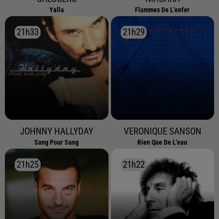
Yalla
Flammes De L'enfer
21h33
21h33
21h29
21h29
JOHNNY HALLYDAY
VERONIQUE SANSON
Sang Pour Sang
Rien Que De L'eau
21h25
21h25
21h22
21h22