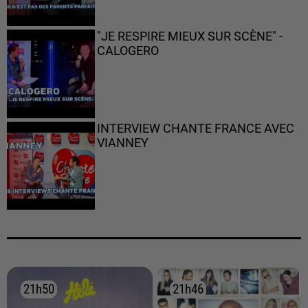
"JE RESPIRE MIEUX SUR SCÈNE" -
CALOGERO
INTERVIEW CHANTE FRANCE AVEC
VIANNEY
21h50
21h50
21h46
21h46