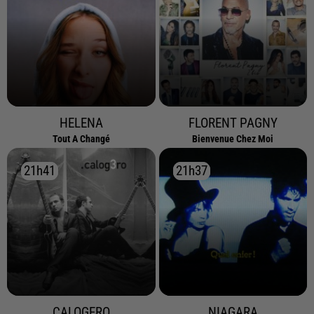
HELENA
FLORENT PAGNY
Tout A Changé
Bienvenue Chez Moi
21h41
21h41
21h37
21h37
CALOGERO
NIAGARA