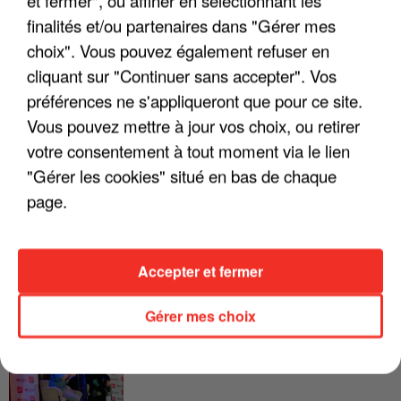
LES INTERVIEWS CHANTE
Voir plus
finalités et/ou partenaires dans "Gérer mes
FRANCE
choix". Vous pouvez également refuser en
cliquant sur "Continuer sans accepter". Vos
"JE SUIS À DISPOSITION DES
préférences ne s'appliqueront que pour ce site.
ENFOIRÉS"
Vous pouvez mettre à jour vos choix, ou retirer
votre consentement à tout moment via le lien
"Gérer les cookies" situé en bas de chaque
page.
"ON A TOUS LE TRAC"
Accepter et fermer
Gérer mes choix
"ON N'EST PAS DES PARENTS
PARFAITS"