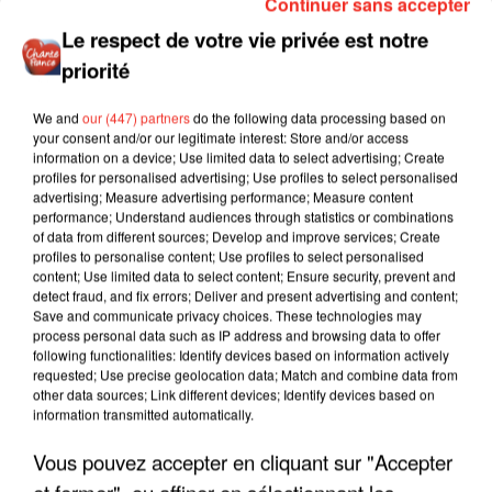
Continuer sans accepter
Le respect de votre vie privée est notre
priorité
We and
our (447) partners
do the following data processing based on
your consent and/or our legitimate interest: Store and/or access
information on a device; Use limited data to select advertising; Create
profiles for personalised advertising; Use profiles to select personalised
advertising; Measure advertising performance; Measure content
performance; Understand audiences through statistics or combinations
of data from different sources; Develop and improve services; Create
profiles to personalise content; Use profiles to select personalised
content; Use limited data to select content; Ensure security, prevent and
detect fraud, and fix errors; Deliver and present advertising and content;
Save and communicate privacy choices. These technologies may
process personal data such as IP address and browsing data to offer
following functionalities: Identify devices based on information actively
requested; Use precise geolocation data; Match and combine data from
other data sources; Link different devices; Identify devices based on
information transmitted automatically.
Vous pouvez accepter en cliquant sur "Accepter
et fermer", ou affiner en sélectionnant les