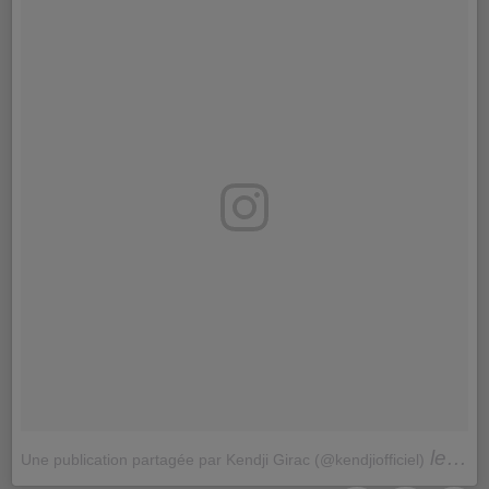
le
Une publication partagée par Kendji Girac (@kendjiofficiel)
10 M