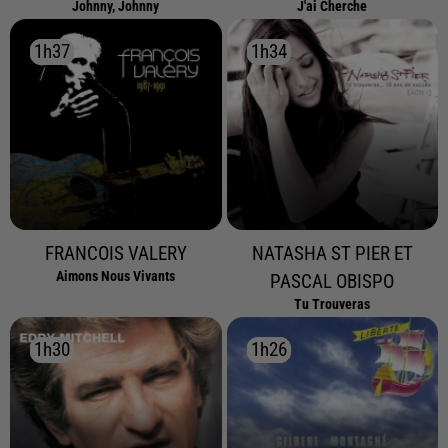
Johnny, Johnny
J'ai Cherche
1h37
1h37
1h34
1h34
FRANCOIS VALERY
NATASHA ST PIER ET
Aimons Nous Vivants
PASCAL OBISPO
Tu Trouveras
1h30
1h30
1h26
1h26