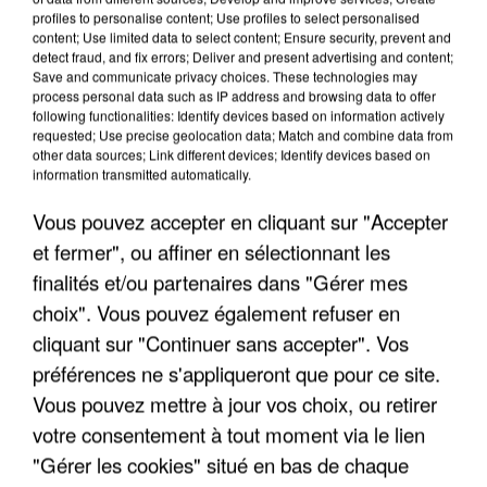
LES INTERVIEWS CHANTE
Voir plus
profiles to personalise content; Use profiles to select personalised
FRANCE
content; Use limited data to select content; Ensure security, prevent and
detect fraud, and fix errors; Deliver and present advertising and content;
Save and communicate privacy choices. These technologies may
"JE SUIS À DISPOSITION DES
process personal data such as IP address and browsing data to offer
following functionalities: Identify devices based on information actively
ENFOIRÉS"
requested; Use precise geolocation data; Match and combine data from
other data sources; Link different devices; Identify devices based on
information transmitted automatically.
Vous pouvez accepter en cliquant sur "Accepter
"ON A TOUS LE TRAC"
et fermer", ou affiner en sélectionnant les
finalités et/ou partenaires dans "Gérer mes
choix". Vous pouvez également refuser en
cliquant sur "Continuer sans accepter". Vos
préférences ne s'appliqueront que pour ce site.
"ON N'EST PAS DES PARENTS
Vous pouvez mettre à jour vos choix, ou retirer
PARFAITS"
votre consentement à tout moment via le lien
"Gérer les cookies" situé en bas de chaque