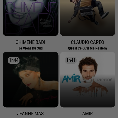
CHIMENE BADI
CLAUDIO CAPEO
Je Viens Du Sud
Qu'est Ce Qu'il Me Restera
1h44
1h44
1h41
1h41
JEANNE MAS
AMIR