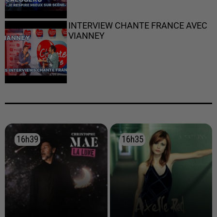
INTERVIEW CHANTE FRANCE AVEC
VIANNEY
16h39
16h39
16h35
16h35