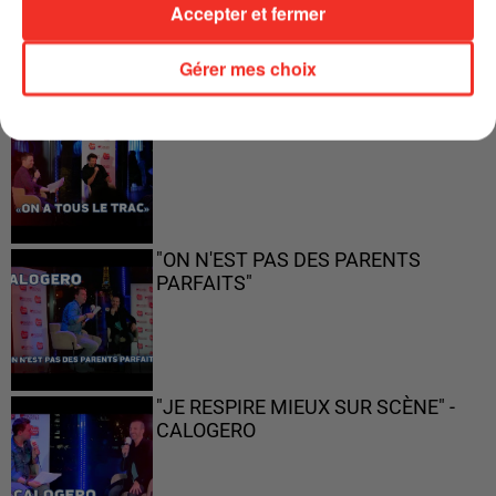
Accepter et fermer
Gérer mes choix
"ON A TOUS LE TRAC"
"ON N'EST PAS DES PARENTS
PARFAITS"
"JE RESPIRE MIEUX SUR SCÈNE" -
CALOGERO