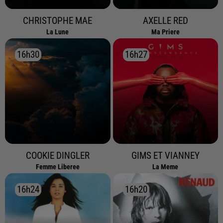
CHRISTOPHE MAE
AXELLE RED
La Lune
Ma Priere
16h30
16h30
16h27
16h27
COOKIE DINGLER
GIMS ET VIANNEY
Femme Liberee
La Meme
16h24
16h24
16h20
16h20