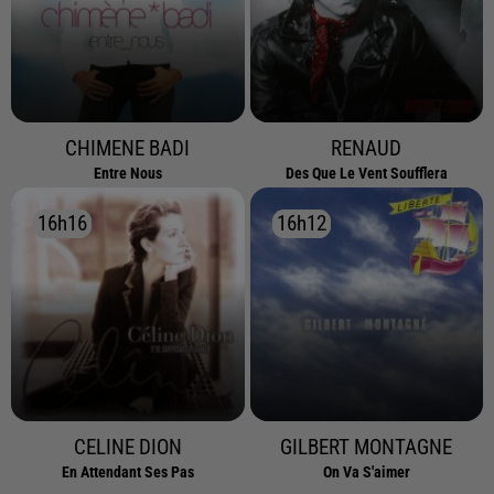
CHIMENE BADI
RENAUD
Entre Nous
Des Que Le Vent Soufflera
16h16
16h16
16h12
16h12
CELINE DION
GILBERT MONTAGNE
En Attendant Ses Pas
On Va S'aimer