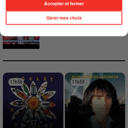
Accepter et fermer
INTERVIEW CHANTE FRANCE AVEC
Gérer mes choix
VIANNEY
11h56
11h56
11h53
11h53