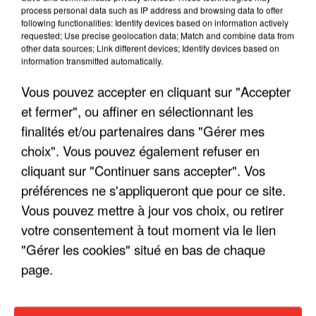
process personal data such as IP address and browsing data to offer
following functionalities: Identify devices based on information actively
requested; Use precise geolocation data; Match and combine data from
other data sources; Link different devices; Identify devices based on
information transmitted automatically.
"ON A TOUS LE TRAC"
Vous pouvez accepter en cliquant sur "Accepter
et fermer", ou affiner en sélectionnant les
finalités et/ou partenaires dans "Gérer mes
choix". Vous pouvez également refuser en
"ON N'EST PAS DES PARENTS
cliquant sur "Continuer sans accepter". Vos
PARFAITS"
préférences ne s'appliqueront que pour ce site.
Vous pouvez mettre à jour vos choix, ou retirer
votre consentement à tout moment via le lien
"Gérer les cookies" situé en bas de chaque
"JE RESPIRE MIEUX SUR SCÈNE" -
page.
CALOGERO