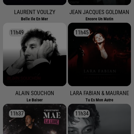
LAURENT VOULZY
JEAN JACQUES GOLDMAN
Belle Ile En Mer
Encore Un Matin
11h49
11h49
11h45
11h45
ALAIN SOUCHON
LARA FABIAN & MAURANE
Le Baiser
Tu Es Mon Autre
11h37
11h37
11h34
11h34