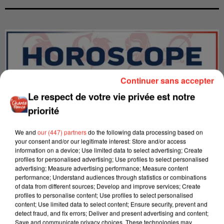
Continuer sans accepter
Le respect de votre vie privée est notre
priorité
We and
our (447) partners
do the following data processing based on
your consent and/or our legitimate interest: Store and/or access
information on a device; Use limited data to select advertising; Create
profiles for personalised advertising; Use profiles to select personalised
LES INTERVIEWS CHANTE
Voir plus
advertising; Measure advertising performance; Measure content
performance; Understand audiences through statistics or combinations
FRANCE
of data from different sources; Develop and improve services; Create
profiles to personalise content; Use profiles to select personalised
content; Use limited data to select content; Ensure security, prevent and
"JE SUIS À DISPOSITION DES
detect fraud, and fix errors; Deliver and present advertising and content;
ENFOIRÉS"
Save and communicate privacy choices. These technologies may