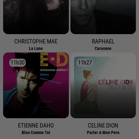
CHRISTOPHE MAE
RAPHAEL
La Lune
Caravane
11h30
11h30
11h27
11h27
ETIENNE DAHO
CELINE DION
Bleu Comme Toi
Parler A Mon Pere