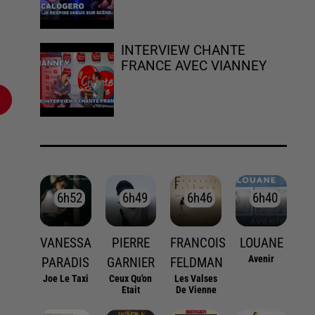
INTERVIEW CHANTE
FRANCE AVEC VIANNEY
6h52
6h52
6h49
6h49
6h46
6h46
6h40
6h40
VANESSA
PIERRE
FRANCOIS
LOUANE
Avenir
PARADIS
GARNIER
FELDMAN
Joe Le Taxi
Ceux Qu'on
Les Valses
Etait
De Vienne