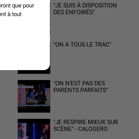
eront que pour
"JE SUIS À DISPOSITION
DES ENFOIRÉS"
nt à tout
1.
"ON A TOUS LE TRAC"
"ON N'EST PAS DES
PARENTS PARFAITS"
"JE RESPIRE MIEUX SUR
SCÈNE" - CALOGERO