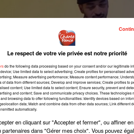
Contin
Le respect de votre vie privée est notre priorité
ers
do the following data processing based on your consent and/or our legitimate int
device; Use limited data to select advertising; Create profiles for personalised adver
vertising; Measure advertising performance; Measure content performance; Unders
ns of data from different sources; Develop and improve services; Create profiles to 
alised content; Use limited data to select content; Ensure security, prevent and detect
ertising and content; Save and communicate privacy choices. These technologies
and browsing data to offer following functionalities: Identify devices based on infor
eolocation data; Match and combine data from other data sources; Link different de
nsmitted automatically.
pter en cliquant sur "Accepter et fermer", ou affiner en
/ou partenaires dans "Gérer mes choix". Vous pouvez éga