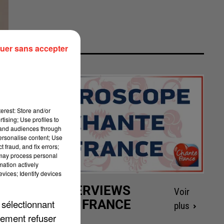
uer sans accepter
erest: Store and/or
tising; Use profiles to
tand audiences through
personalise content; Use
 fraud, and fix errors;
 may process personal
mation actively
vices; Identify devices
LES INTERVIEWS
Voir
CHANTE FRANCE
 sélectionnant
plus
lement refuser