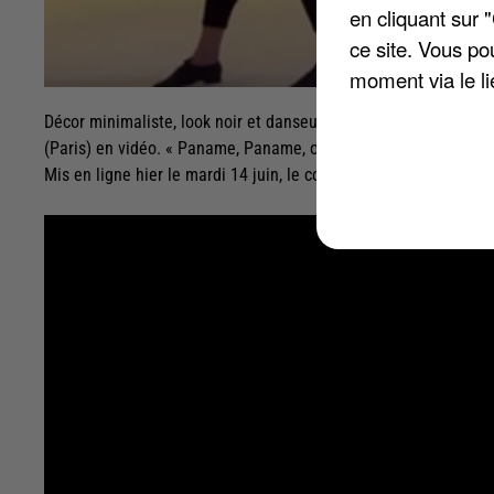
en cliquant sur 
ce site. Vous po
moment via le li
Décor minimaliste, look noir et danseurs homme et femme à so
(Paris) en vidéo. « Paname, Paname, on arrive... moi, ma gueul
Mis en ligne hier le mardi 14 juin, le court métrage au rythme 