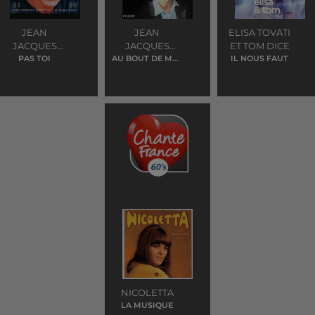
JEAN
JEAN
ELISA TOVATI
JACQUES
JACQUES
ET TOM DICE
GOLDMAN
PAS TOI
AU BOUT DE MES
GOLDMAN
IL NOUS FAUT
REVES
NICOLETTA
LA MUSIQUE