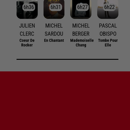
6h36
6h36
6h31
6h31
6h27
6h27
6h22
6h22
JULIEN
MICHEL
MICHEL
PASCAL
CLERC
SARDOU
BERGER
OBISPO
Coeur De
En Chantant
Mademoiselle
Tombe Pour
Rocker
Chang
Elle