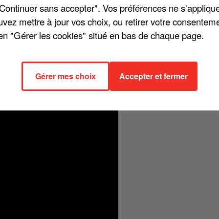
"Continuer sans accepter". Vos préférences ne s'appliqu
uvez mettre à jour vos choix, ou retirer votre consenteme
en "Gérer les cookies" situé en bas de chaque page.
n image : le nouveau clip de Slimane, met sa chanson « Paname »
e et mon sac à dos », entonne le dernier gagnant de The Voice, sur TF
Gérer mes choix
Accepter et fermer
estival et aux touches d'accordéon a déjà été vu plus de 33.600 fois.