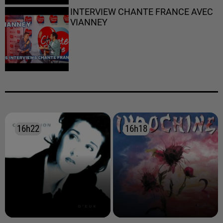
INTERVIEW CHANTE FRANCE AVEC
VIANNEY
16h22
16h22
16h18
16h18