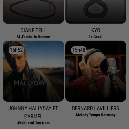
DIANE TELL
KYO
Si J'etais Un Homme
Le Graal
15h52
15h52
15h48
15h48
JOHNNY HALLYDAY ET
BERNARD LAVILLIERS
Melody Tempo Harmony
CARMEL
J'oublierai Ton Nom