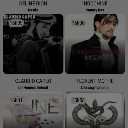
CELINE DION
INDOCHINE
Destin
Canary Bay
16h09
16h09
16h06
16h06
CLAUDIO CAPEO
FLORENT MOTHE
Un Homme Debout
L'assasymphonie
16h01
16h01
15h56
15h56