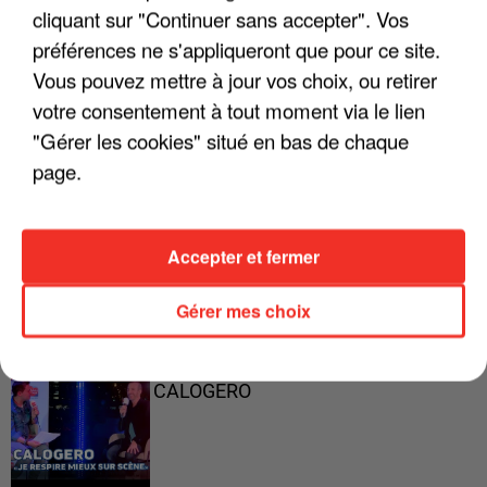
cliquant sur "Continuer sans accepter". Vos
préférences ne s'appliqueront que pour ce site.
Vous pouvez mettre à jour vos choix, ou retirer
"ON A TOUS LE TRAC"
votre consentement à tout moment via le lien
"Gérer les cookies" situé en bas de chaque
page.
"ON N'EST PAS DES PARENTS
PARFAITS"
Accepter et fermer
Gérer mes choix
"JE RESPIRE MIEUX SUR SCÈNE" -
CALOGERO