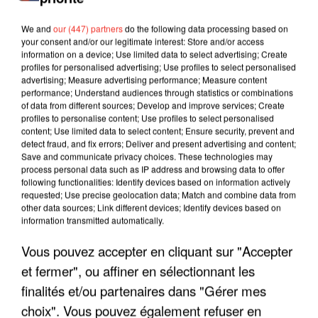
We and
our (447) partners
do the following data processing based on
your consent and/or our legitimate interest: Store and/or access
information on a device; Use limited data to select advertising; Create
profiles for personalised advertising; Use profiles to select personalised
advertising; Measure advertising performance; Measure content
performance; Understand audiences through statistics or combinations
of data from different sources; Develop and improve services; Create
profiles to personalise content; Use profiles to select personalised
content; Use limited data to select content; Ensure security, prevent and
detect fraud, and fix errors; Deliver and present advertising and content;
Save and communicate privacy choices. These technologies may
process personal data such as IP address and browsing data to offer
following functionalities: Identify devices based on information actively
requested; Use precise geolocation data; Match and combine data from
other data sources; Link different devices; Identify devices based on
LES INTERVIEWS CHANTE
Voir plus
information transmitted automatically.
FRANCE
Vous pouvez accepter en cliquant sur "Accepter
et fermer", ou affiner en sélectionnant les
"JE SUIS À DISPOSITION DES
finalités et/ou partenaires dans "Gérer mes
ENFOIRÉS"
choix". Vous pouvez également refuser en