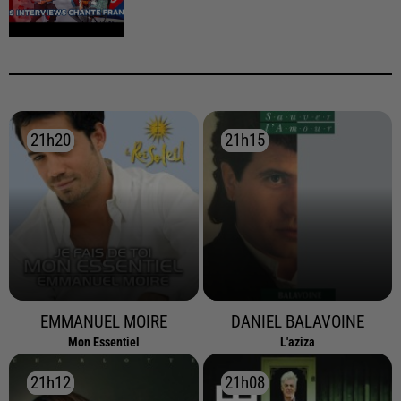
21h20
21h20
21h15
21h15
EMMANUEL MOIRE
DANIEL BALAVOINE
Mon Essentiel
L'aziza
21h12
21h12
21h08
21h08