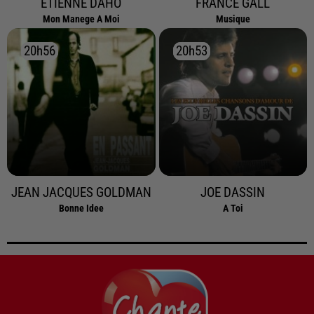
ETIENNE DAHO
FRANCE GALL
Mon Manege A Moi
Musique
20h56
20h56
20h53
20h53
JEAN JACQUES GOLDMAN
JOE DASSIN
Bonne Idee
A Toi