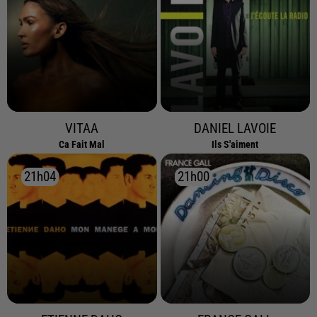
VITAA
DANIEL LAVOIE
Ca Fait Mal
Ils S'aiment
21h04
21h04
21h00
21h00