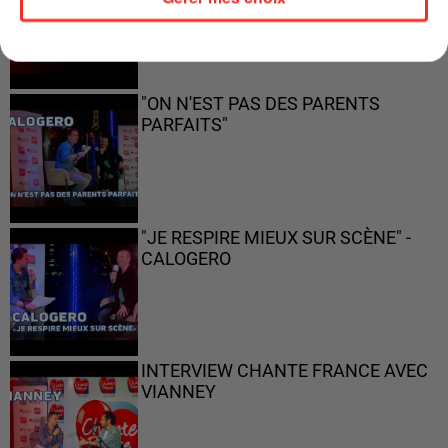
"ON N'EST PAS DES PARENTS
PARFAITS"
"JE RESPIRE MIEUX SUR SCÈNE" -
CALOGERO
INTERVIEW CHANTE FRANCE AVEC
VIANNEY