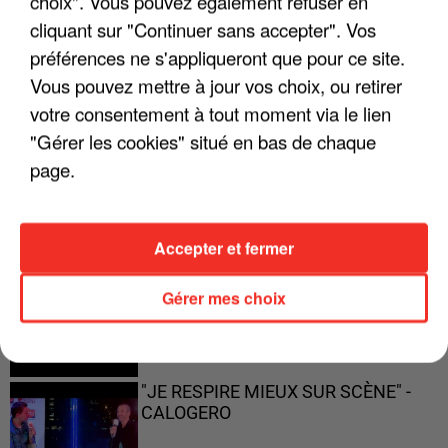
choix". Vous pouvez également refuser en
ENFOIRÉS"
cliquant sur "Continuer sans accepter". Vos
préférences ne s'appliqueront que pour ce site.
Vous pouvez mettre à jour vos choix, ou retirer
votre consentement à tout moment via le lien
"ON A TOUS LE TRAC"
"Gérer les cookies" situé en bas de chaque
page.
Accepter et fermer
"ON N'EST PAS DES PARENTS
PARFAITS"
Gérer mes choix
"JE RESPIRE MIEUX SUR SCÈNE" -
CALOGERO