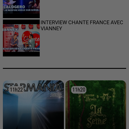
INTERVIEW CHANTE FRANCE AVEC
VIANNEY
11h22
11h22
11h20
11h20