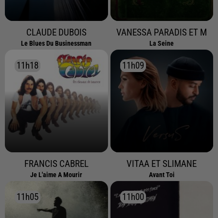
CLAUDE DUBOIS
VANESSA PARADIS ET M
Le Blues Du Businessman
La Seine
11h18
11h18
11h09
11h09
FRANCIS CABREL
VITAA ET SLIMANE
Je L'aime A Mourir
Avant Toi
11h05
11h05
11h00
11h00