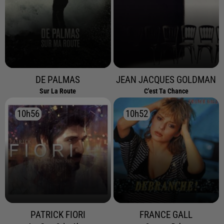
DE PALMAS
JEAN JACQUES GOLDMAN
Sur La Route
C'est Ta Chance
10h56
10h56
10h52
10h52
PATRICK FIORI
FRANCE GALL