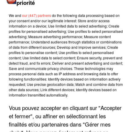
priorité
We and
our (447) partners
do the following data processing based on
your consent and/or our legitimate interest: Store and/or access
information on a device; Use limited data to select advertising; Create
profiles for personalised advertising; Use profiles to select personalised
advertising; Measure advertising performance; Measure content
performance; Understand audiences through statistics or combinations
of data from different sources; Develop and improve services; Create
profiles to personalise content; Use profiles to select personalised
content; Use limited data to select content; Ensure security, prevent and
detect fraud, and fix errors; Deliver and present advertising and content;
Save and communicate privacy choices. These technologies may
process personal data such as IP address and browsing data to offer
following functionalities: Identify devices based on information actively
requested; Use precise geolocation data; Match and combine data from
other data sources; Link different devices; Identify devices based on
information transmitted automatically.
LES INTERVIEWS CHANTE
Voir plus
Vous pouvez accepter en cliquant sur "Accepter
FRANCE
et fermer", ou affiner en sélectionnant les
finalités et/ou partenaires dans "Gérer mes
"JE SUIS À DISPOSITION DES