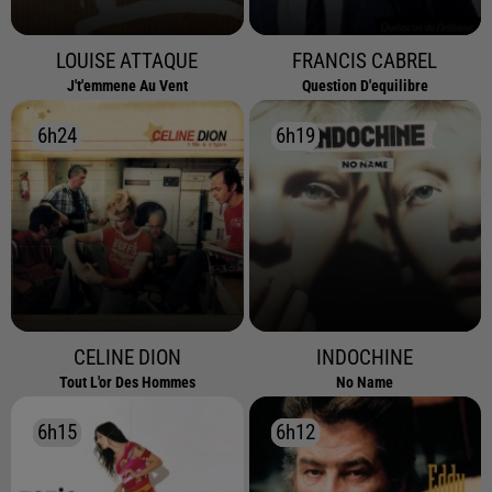
LOUISE ATTAQUE
FRANCIS CABREL
J't'emmene Au Vent
Question D'equilibre
6h24
6h24
6h19
6h19
CELINE DION
INDOCHINE
Tout L'or Des Hommes
No Name
6h15
6h15
6h12
6h12