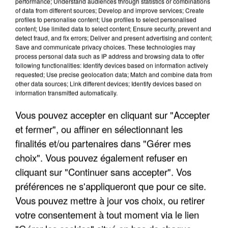
performance; Understand audiences through statistics or combinations
of data from different sources; Develop and improve services; Create
profiles to personalise content; Use profiles to select personalised
content; Use limited data to select content; Ensure security, prevent and
LES INTERVIEWS CHANTE
detect fraud, and fix errors; Deliver and present advertising and content;
Voir plus
Save and communicate privacy choices. These technologies may
FRANCE
process personal data such as IP address and browsing data to offer
following functionalities: Identify devices based on information actively
requested; Use precise geolocation data; Match and combine data from
"JE SUIS À DISPOSITION DES
other data sources; Link different devices; Identify devices based on
ENFOIRÉS"
information transmitted automatically.
Vous pouvez accepter en cliquant sur "Accepter
et fermer", ou affiner en sélectionnant les
finalités et/ou partenaires dans "Gérer mes
"ON A TOUS LE TRAC"
choix". Vous pouvez également refuser en
cliquant sur "Continuer sans accepter". Vos
préférences ne s'appliqueront que pour ce site.
Vous pouvez mettre à jour vos choix, ou retirer
votre consentement à tout moment via le lien
"ON N'EST PAS DES PARENTS
PARFAITS"