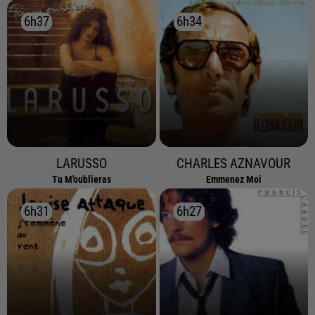
6h37
6h37
6h34
6h34
LARUSSO
CHARLES AZNAVOUR
Tu M'oublieras
Emmenez Moi
6h31
6h31
6h27
6h27