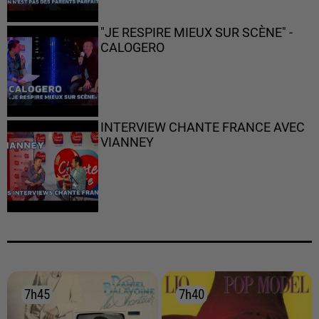
"JE RESPIRE MIEUX SUR SCÈNE" -
CALOGERO
INTERVIEW CHANTE FRANCE AVEC
VIANNEY
7h45
7h45
7h40
7h40