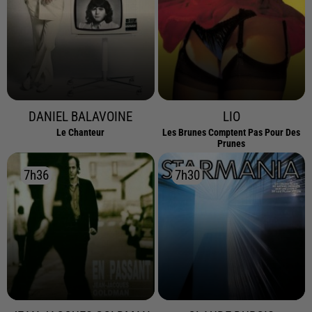
DANIEL BALAVOINE
LIO
Le Chanteur
Les Brunes Comptent Pas Pour Des
Prunes
7h36
7h36
7h30
7h30