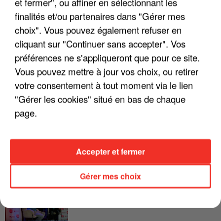
et fermer", ou affiner en sélectionnant les
LES INTERVIEWS CHANTE
Voir plus
finalités et/ou partenaires dans "Gérer mes
FRANCE
choix". Vous pouvez également refuser en
cliquant sur "Continuer sans accepter". Vos
"JE SUIS À DISPOSITION DES
préférences ne s'appliqueront que pour ce site.
ENFOIRÉS"
Vous pouvez mettre à jour vos choix, ou retirer
votre consentement à tout moment via le lien
"Gérer les cookies" situé en bas de chaque
page.
"ON A TOUS LE TRAC"
Accepter et fermer
Gérer mes choix
"ON N'EST PAS DES PARENTS
PARFAITS"