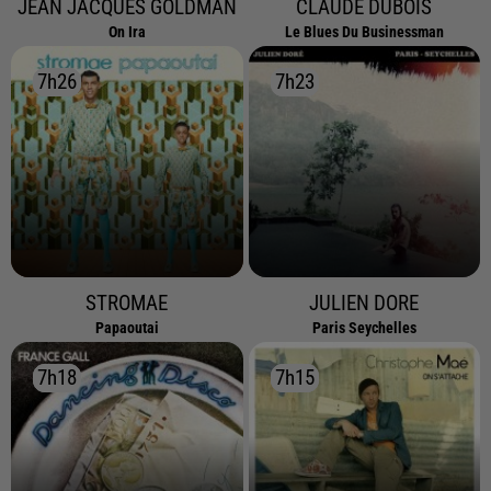
JEAN JACQUES GOLDMAN
CLAUDE DUBOIS
On Ira
Le Blues Du Businessman
7h26
7h26
7h23
7h23
STROMAE
JULIEN DORE
Papaoutai
Paris Seychelles
7h18
7h18
7h15
7h15