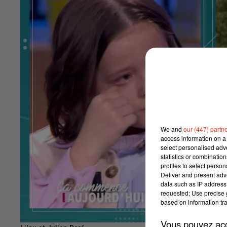
We and
our (447) partn
access information on a 
select personalised ad
statistics or combinatio
profiles to select person
Deliver and present adv
data such as IP address 
requested; Use precise g
based on information tra
Vous pouvez acce