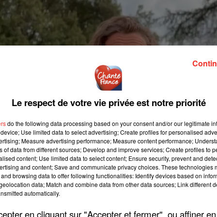
Contin
Le respect de votre vie privée est notre priorité
ers
do the following data processing based on your consent and/or our legitimate int
device; Use limited data to select advertising; Create profiles for personalised adver
vertising; Measure advertising performance; Measure content performance; Unders
ns of data from different sources; Develop and improve services; Create profiles to 
alised content; Use limited data to select content; Ensure security, prevent and detect
ertising and content; Save and communicate privacy choices. These technologies
and browsing data to offer following functionalities: Identify devices based on infor
eolocation data; Match and combine data from other data sources; Link different de
nsmitted automatically.
pter en cliquant sur "Accepter et fermer", ou affiner en