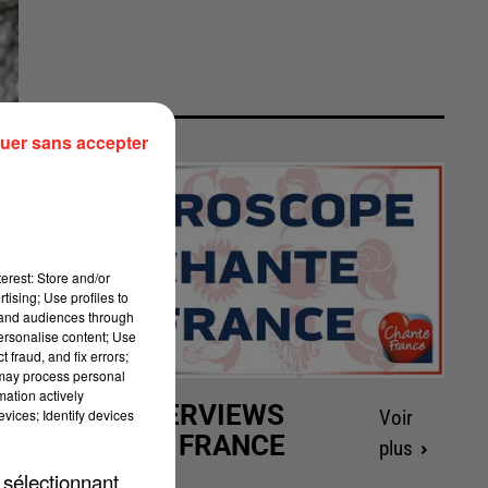
uer sans accepter
erest: Store and/or
tising; Use profiles to
tand audiences through
personalise content; Use
 fraud, and fix errors;
 may process personal
mation actively
LES INTERVIEWS
vices; Identify devices
Voir
CHANTE FRANCE
plus
 sélectionnant