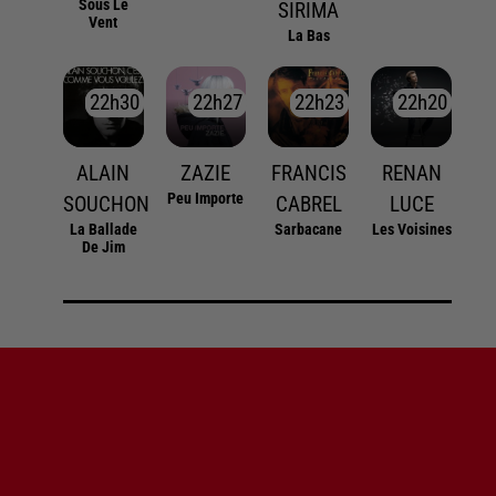
Sous Le
SIRIMA
Vent
La Bas
22h30
22h30
22h27
22h27
22h23
22h23
22h20
22h20
ALAIN
ZAZIE
FRANCIS
RENAN
Peu Importe
SOUCHON
CABREL
LUCE
La Ballade
Sarbacane
Les Voisines
De Jim