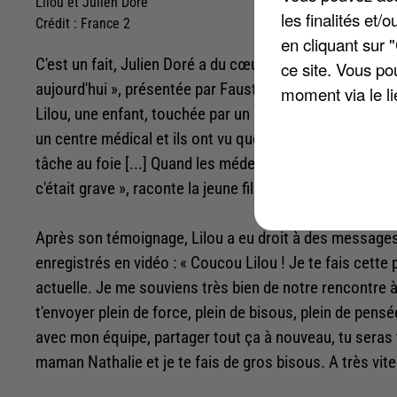
Lilou et Julien Doré
les finalités et
Crédit :
France 2
en cliquant sur 
C'est un fait, Julien Doré a du cœur. Il l'a encore mon
ce site. Vous po
aujourd'hui », présentée par Faustine Bollaert et centré
moment via le li
Lilou, une enfant, touchée par un sarcome du foie. « Un 
un centre médical et ils ont vu que j'avais une appendic
tâche au foie [...] Quand les médecins sont venus m'exp
c'était grave », raconte la jeune fille de 11 ans.
Après son témoignage, Lilou a eu droit à des messages
enregistrés en vidéo : « Coucou Lilou ! Je te fais cette 
actuelle. Je me souviens très bien de notre rencontre 
t'envoyer plein de force, plein de bisous, plein de pensé
avec mon équipe, partager tout ça à nouveau, tu seras t
maman Nathalie et je te fais de gros bisous. A très vite 