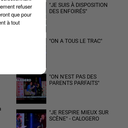
"JE SUIS À DISPOSITION
lement refuser
DES ENFOIRÉS"
eront que pour
nt à tout
ns
"ON A TOUS LE TRAC"
ne
"ON N'EST PAS DES
PARENTS PARFAITS"
a
"JE RESPIRE MIEUX SUR
SCÈNE" - CALOGERO