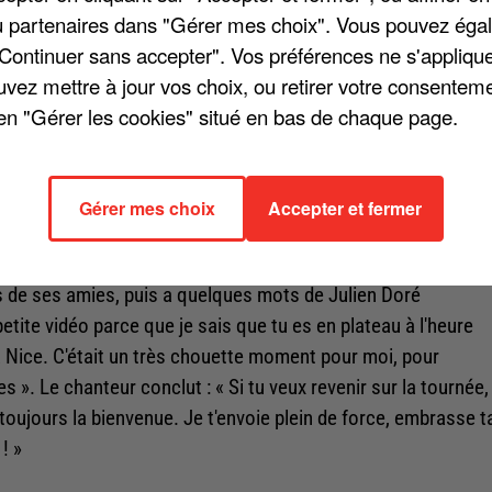
/ou partenaires dans "Gérer mes choix". Vous pouvez éga
"Continuer sans accepter". Vos préférences ne s'appliqu
tré vendredi dernier lors de l'émission « Ça commence
uvez mettre à jour vos choix, ou retirer votre consenteme
e sur les patients qui combattent le cancer. C'était le cas de
en "Gérer les cookies" situé en bas de chaque page.
jour, j'avais très mal au ventre. Le lendemain, on est allé da
ite. En faisant une échographie pour me soigner, ils ont vu u
liquer, quand mes parents m'ont expliqué, j'ai compris que
Gérer mes choix
Accepter et fermer
 de ses amies, puis a quelques mots de Julien Doré
petite vidéo parce que je sais que tu es en plateau à l'heure
à Nice. C'était un très chouette moment pour moi, pour
es ». Le chanteur conclut : « Si tu veux revenir sur la tournée,
oujours la bienvenue. Je t'envoie plein de force, embrasse t
! »