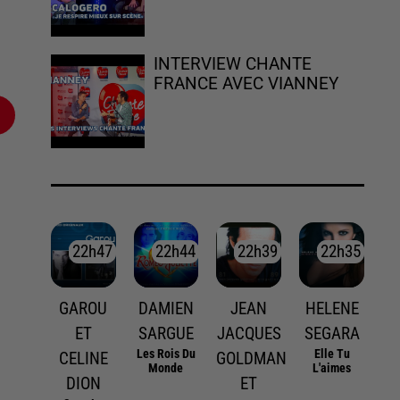
INTERVIEW CHANTE
FRANCE AVEC VIANNEY
22h47
22h47
22h44
22h44
22h39
22h39
22h35
22h35
GAROU
DAMIEN
JEAN
HELENE
ET
SARGUE
JACQUES
SEGARA
Les Rois Du
Elle Tu
CELINE
GOLDMAN
Monde
L'aimes
DION
ET