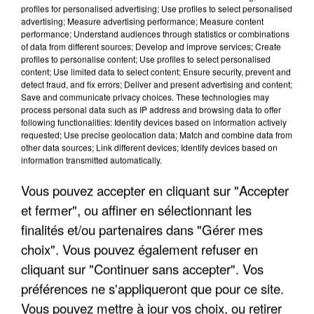
profiles for personalised advertising; Use profiles to select personalised
advertising; Measure advertising performance; Measure content
performance; Understand audiences through statistics or combinations
of data from different sources; Develop and improve services; Create
profiles to personalise content; Use profiles to select personalised
content; Use limited data to select content; Ensure security, prevent and
detect fraud, and fix errors; Deliver and present advertising and content;
Save and communicate privacy choices. These technologies may
process personal data such as IP address and browsing data to offer
LES INTERVIEWS CHANTE
Voir plus
following functionalities: Identify devices based on information actively
requested; Use precise geolocation data; Match and combine data from
FRANCE
other data sources; Link different devices; Identify devices based on
information transmitted automatically.
"JE SUIS À DISPOSITION DES
Vous pouvez accepter en cliquant sur "Accepter
ENFOIRÉS"
et fermer", ou affiner en sélectionnant les
finalités et/ou partenaires dans "Gérer mes
choix". Vous pouvez également refuser en
cliquant sur "Continuer sans accepter". Vos
"ON A TOUS LE TRAC"
préférences ne s'appliqueront que pour ce site.
Vous pouvez mettre à jour vos choix, ou retirer