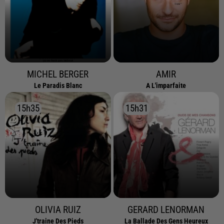
MICHEL BERGER
AMIR
Le Paradis Blanc
A L'imparfaite
15h35
15h35
15h31
15h31
OLIVIA RUIZ
GERARD LENORMAN
J'traine Des Pieds
La Ballade Des Gens Heureux