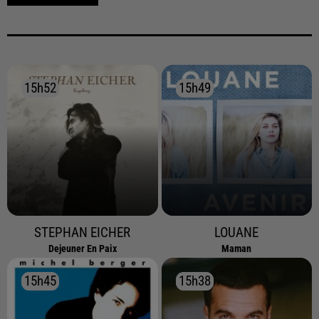
15h52
15h52
15h49
15h49
STEPHAN EICHER
LOUANE
Dejeuner En Paix
Maman
15h45
15h45
15h38
15h38