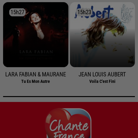
15h27
15h27
15h23
15h23
LARA FABIAN & MAURANE
JEAN LOUIS AUBERT
Tu Es Mon Autre
Voila C'est Fini