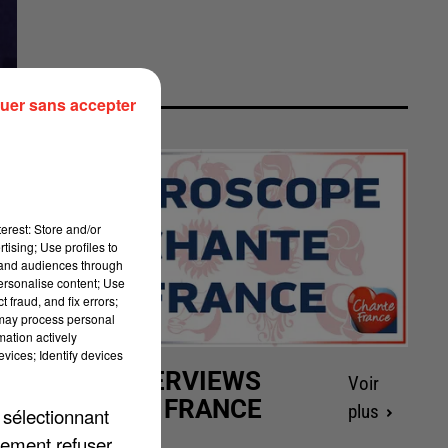
uer sans accepter
erest: Store and/or
tising; Use profiles to
tand audiences through
personalise content; Use
 fraud, and fix errors;
 may process personal
mation actively
vices; Identify devices
LES INTERVIEWS
Voir
CHANTE FRANCE
plus
 sélectionnant
lement refuser