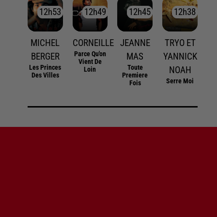
12h53
12h53
12h49
12h49
12h45
12h45
12h38
12h38
MICHEL
CORNEILLE
JEANNE
TRYO ET
Parce Qu'on
BERGER
MAS
YANNICK
Vient De
Les Princes
Toute
NOAH
Loin
Des Villes
Premiere
Serre Moi
Fois