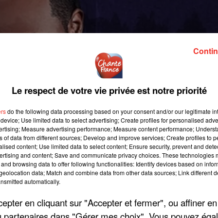
Contin
Le respect de votre vie privée est notre priorité
ers
do the following data processing based on your consent and/or our legitimate int
device; Use limited data to select advertising; Create profiles for personalised adver
vertising; Measure advertising performance; Measure content performance; Unders
ns of data from different sources; Develop and improve services; Create profiles to 
alised content; Use limited data to select content; Ensure security, prevent and detect
ertising and content; Save and communicate privacy choices. These technologies
and browsing data to offer following functionalities: Identify devices based on infor
eolocation data; Match and combine data from other data sources; Link different de
nsmitted automatically.
pter en cliquant sur "Accepter et fermer", ou affiner en
/ou partenaires dans "Gérer mes choix". Vous pouvez éga