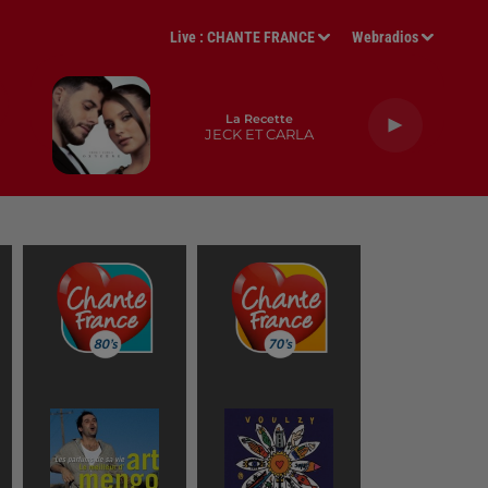
Live :
CHANTE FRANCE
Webradios
La Recette
JECK ET CARLA