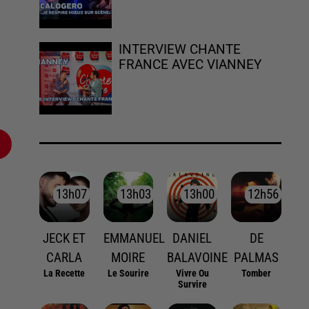
INTERVIEW CHANTE
FRANCE AVEC VIANNEY
13h07
13h07
13h03
13h03
13h00
13h00
12h56
12h56
JECK ET
EMMANUEL
DANIEL
DE
CARLA
MOIRE
BALAVOINE
PALMAS
La Recette
Le Sourire
Vivre Ou
Tomber
Survire