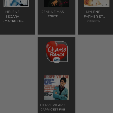
HELENE
JEANNE MAS
MYLENE
SEGARA
TOUTE
FARMER ET
PREMIERE FOIS
IL Y A TROP DE
JEAN LOUIS
REGRETS
GENS QUI
MURAT
T'AIMENT
HERVE VILARD
CAPRI C'EST FINI