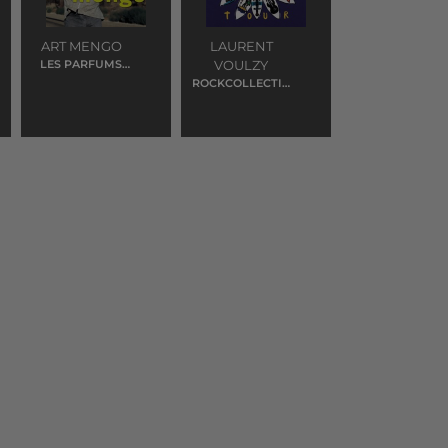
ART MENGO
LAURENT
LES PARFUMS
VOULZY
DE SA VIE
ROCKCOLLECTIO
N