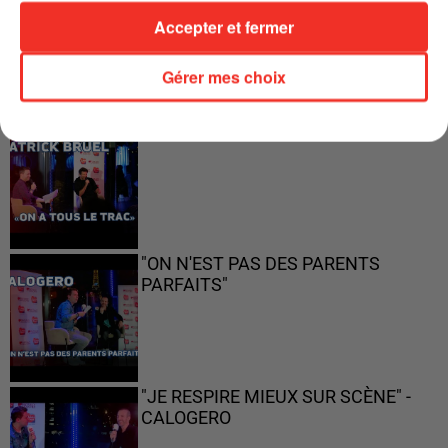
ENFOIRÉS"
Accepter et fermer
Gérer mes choix
"ON A TOUS LE TRAC"
"ON N'EST PAS DES PARENTS
PARFAITS"
"JE RESPIRE MIEUX SUR SCÈNE" -
CALOGERO