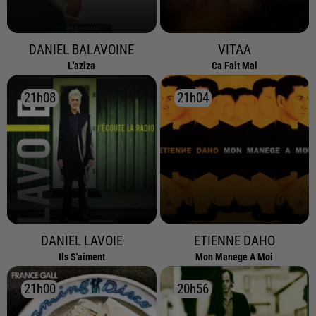
DANIEL BALAVOINE
VITAA
L'aziza
Ca Fait Mal
21h08
21h08
21h04
21h04
DANIEL LAVOIE
ETIENNE DAHO
Ils S'aiment
Mon Manege A Moi
21h00
21h00
20h56
20h56