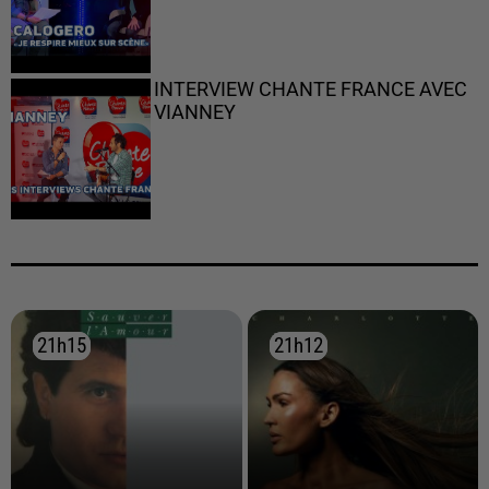
INTERVIEW CHANTE FRANCE AVEC
VIANNEY
21h15
21h15
21h12
21h12