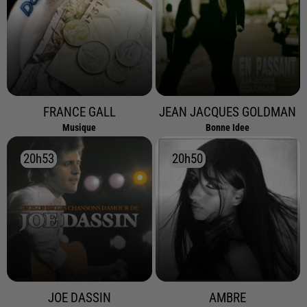
FRANCE GALL
JEAN JACQUES GOLDMAN
Musique
Bonne Idee
20h53
20h53
20h50
20h50
JOE DASSIN
AMBRE