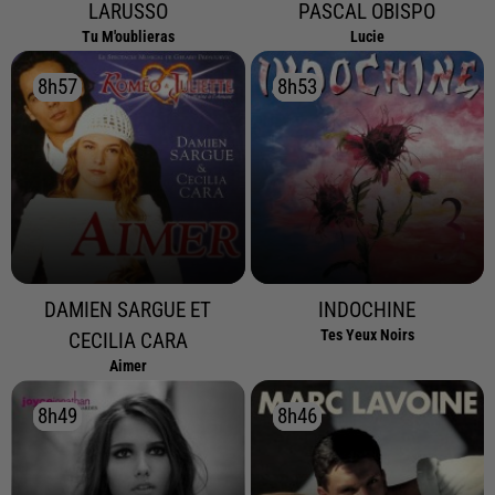
LARUSSO
PASCAL OBISPO
Tu M'oublieras
Lucie
8h57
8h57
8h53
8h53
DAMIEN SARGUE ET
INDOCHINE
Tes Yeux Noirs
CECILIA CARA
Aimer
8h49
8h49
8h46
8h46