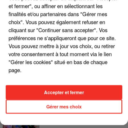
et fermer", ou affiner en sélectionnant les
LES INTERVIEWS CHANTE
Voir plus
finalités et/ou partenaires dans "Gérer mes
FRANCE
choix". Vous pouvez également refuser en
cliquant sur "Continuer sans accepter". Vos
"JE SUIS À DISPOSITION DES
préférences ne s'appliqueront que pour ce site.
ENFOIRÉS"
Vous pouvez mettre à jour vos choix, ou retirer
votre consentement à tout moment via le lien
"Gérer les cookies" situé en bas de chaque
page.
"ON A TOUS LE TRAC"
Accepter et fermer
Gérer mes choix
"ON N'EST PAS DES PARENTS
PARFAITS"