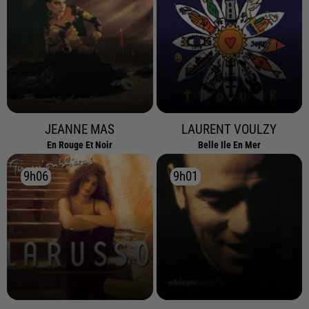
JEANNE MAS
LAURENT VOULZY
En Rouge Et Noir
Belle Ile En Mer
9h06
9h06
9h01
9h01