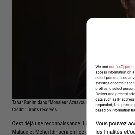
We and
our (447) partn
access information on a 
select personalised ad
statistics or combinatio
profiles to select person
Deliver and present adv
data such as IP address 
Tahar Rahim dans "Monsieur Aznavour"
requested; Use precise g
Crédit :
Droits réservés
based on information tra
Vous pouvez acce
C'est déjà une reconnaissance. Lors de la 50ème cérém
les finalités et
Malade et Mehdi Idir sera en lice dans quatre catégorie