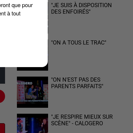
eront que pour
"JE SUIS À DISPOSITION
DES ENFOIRÉS"
nt à tout
"ON A TOUS LE TRAC"
"ON N'EST PAS DES
PARENTS PARFAITS"
"JE RESPIRE MIEUX SUR
SCÈNE" - CALOGERO