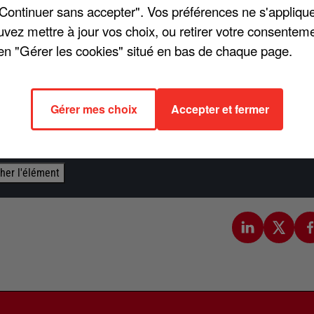
"Continuer sans accepter". Vos préférences ne s'appliqu
rs effets visuels pour Stéphane Dittoo et enfin César des
uvez mettre à jour vos choix, ou retirer votre consenteme
ue du côté du public également, le film retraçant la vie de
en "Gérer les cookies" situé en bas de chaque page.
lion d'entrées en dix jours, puis 2 millions à la fin de son
 elle, se déroulera le vendredi 28 février 2025.
Gérer mes choix
Accepter et fermer
épôt de cookies que vous avez exprimé. Si vous souhaitez
e accord en cliquant sur le bouton ci-dessous.
cher l'élément