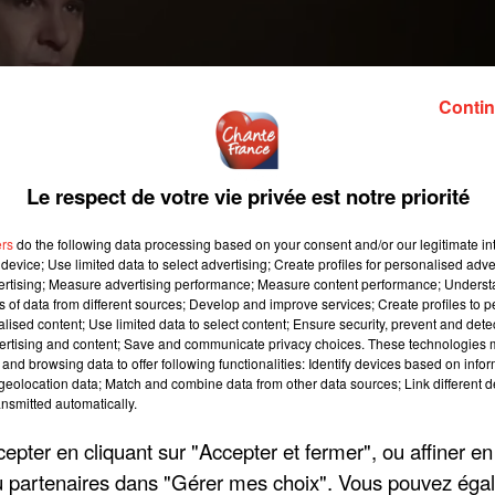
Contin
Le respect de votre vie privée est notre priorité
ers
do the following data processing based on your consent and/or our legitimate int
device; Use limited data to select advertising; Create profiles for personalised adver
vertising; Measure advertising performance; Measure content performance; Unders
ns of data from different sources; Develop and improve services; Create profiles to 
alised content; Use limited data to select content; Ensure security, prevent and detect
ertising and content; Save and communicate privacy choices. These technologies
and browsing data to offer following functionalities: Identify devices based on infor
eolocation data; Match and combine data from other data sources; Link different de
nsmitted automatically.
pter en cliquant sur "Accepter et fermer", ou affiner en
onie des César, le film biographique réalisé par Grand Corps
/ou partenaires dans "Gérer mes choix". Vous pouvez éga
s : le César du meilleur acteur pour Tahar Rahim, celui des