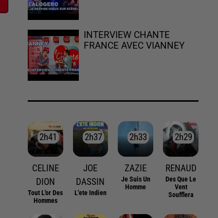
INTERVIEW CHANTE
FRANCE AVEC VIANNEY
2h41
2h41
2h37
2h37
2h33
2h33
2h29
2h29
CELINE
JOE
ZAZIE
RENAUD
Je Suis Un
Des Que Le
DION
DASSIN
Homme
Vent
Tout L'or Des
L'ete Indien
Soufflera
Hommes