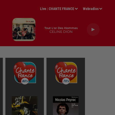
Live :
CHANTE FRANCE
Webradios
Tout L'or Des Hommes
CELINE DION