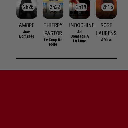
2h26
2h26
2h22
2h22
2h19
2h19
2h15
2h15
AMBRE
THIERRY
INDOCHINE
ROSE
Jme
J'ai
PASTOR
LAURENS
Demande
Demande A
Le Coup De
Africa
La Lune
Folie