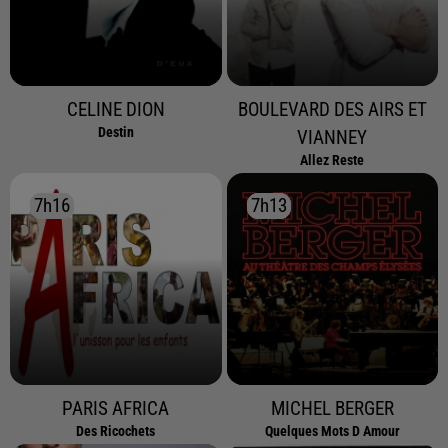
CELINE DION
BOULEVARD DES AIRS ET
Destin
VIANNEY
Allez Reste
7h16
7h16
7h13
7h13
PARIS AFRICA
MICHEL BERGER
Des Ricochets
Quelques Mots D Amour