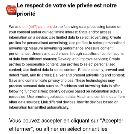
Le respect de votre vie privée est notre
priorité
We and
our (447) partners
do the following data processing based on
your consent and/or our legitimate interest: Store and/or access
information on a device; Use limited data to select advertising; Create
profiles for personalised advertising; Use profiles to select personalised
advertising; Measure advertising performance; Measure content
performance; Understand audiences through statistics or combinations
of data from different sources; Develop and improve services; Create
profiles to personalise content; Use profiles to select personalised
content; Use limited data to select content; Ensure security, prevent and
detect fraud, and fix errors; Deliver and present advertising and content;
Save and communicate privacy choices. These technologies may
process personal data such as IP address and browsing data to offer
following functionalities: Identify devices based on information actively
requested; Use precise geolocation data; Match and combine data from
other data sources; Link different devices; Identify devices based on
information transmitted automatically.
Vous pouvez accepter en cliquant sur "Accepter
LES INTERVIEWS CHANTE
Voir plus
FRANCE
et fermer", ou affiner en sélectionnant les