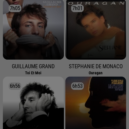
7h05
7h05
7h01
7h01
GUILLAUME GRAND
STEPHANIE DE MONACO
Toi Et Moi
Ouragan
6h56
6h56
6h53
6h53