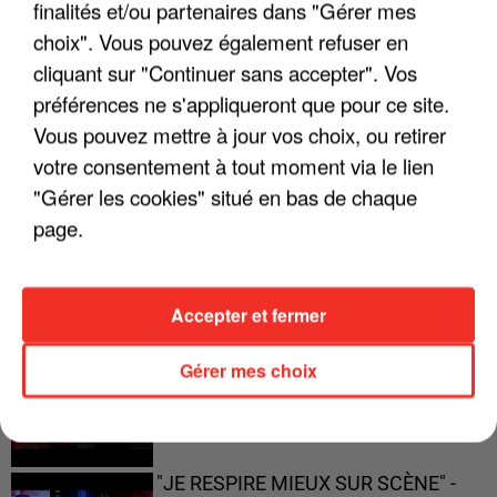
finalités et/ou partenaires dans "Gérer mes
choix". Vous pouvez également refuser en
"JE SUIS À DISPOSITION DES
ENFOIRÉS"
cliquant sur "Continuer sans accepter". Vos
préférences ne s'appliqueront que pour ce site.
Vous pouvez mettre à jour vos choix, ou retirer
votre consentement à tout moment via le lien
"ON A TOUS LE TRAC"
"Gérer les cookies" situé en bas de chaque
page.
Accepter et fermer
"ON N'EST PAS DES PARENTS
PARFAITS"
Gérer mes choix
"JE RESPIRE MIEUX SUR SCÈNE" -