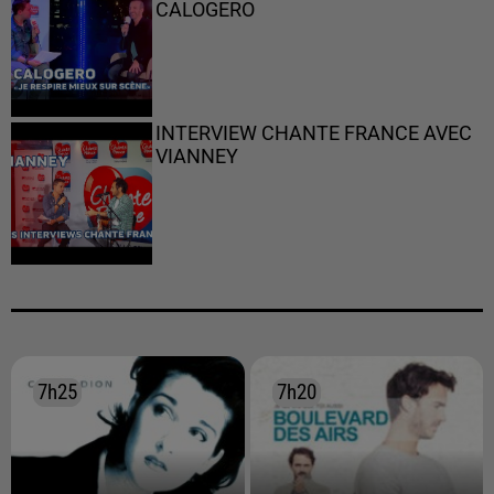
CALOGERO
INTERVIEW CHANTE FRANCE AVEC
VIANNEY
7h25
7h25
7h20
7h20