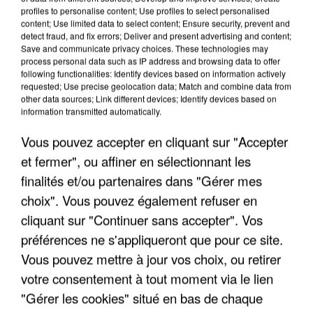
profiles to personalise content; Use profiles to select personalised
LES INTERVIEWS CHANTE
Voir plus
content; Use limited data to select content; Ensure security, prevent and
detect fraud, and fix errors; Deliver and present advertising and content;
FRANCE
Save and communicate privacy choices. These technologies may
process personal data such as IP address and browsing data to offer
following functionalities: Identify devices based on information actively
"JE SUIS À DISPOSITION DES
requested; Use precise geolocation data; Match and combine data from
ENFOIRÉS"
other data sources; Link different devices; Identify devices based on
information transmitted automatically.
Vous pouvez accepter en cliquant sur "Accepter
et fermer", ou affiner en sélectionnant les
"ON A TOUS LE TRAC"
finalités et/ou partenaires dans "Gérer mes
choix". Vous pouvez également refuser en
cliquant sur "Continuer sans accepter". Vos
préférences ne s'appliqueront que pour ce site.
Vous pouvez mettre à jour vos choix, ou retirer
"ON N'EST PAS DES PARENTS
votre consentement à tout moment via le lien
PARFAITS"
"Gérer les cookies" situé en bas de chaque