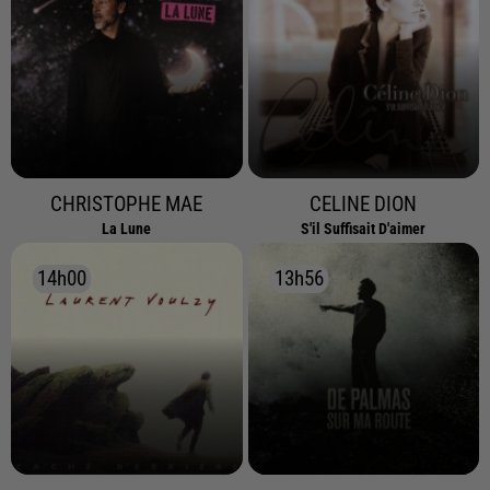
CHRISTOPHE MAE
CELINE DION
La Lune
S'il Suffisait D'aimer
14h00
14h00
13h56
13h56