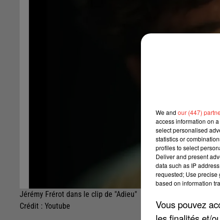
We and
our (447) partn
access information on a 
select personalised ad
statistics or combinatio
profiles to select person
Deliver and present adv
data such as IP address 
requested; Use precise g
based on information tra
Jérémy Frérot dans le clip de "Adieu"
Vous pouvez acce
Crédit :
Youtube
les finalités et