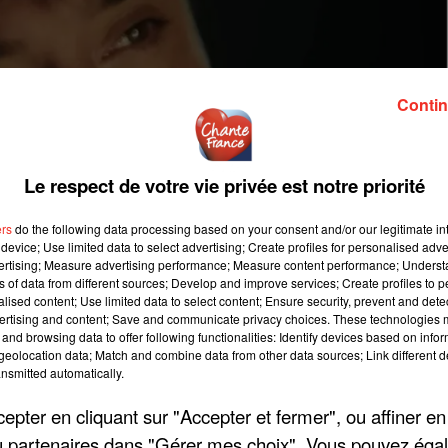
Contin
Le respect de votre vie privée est notre priorité
ers
do the following data processing based on your consent and/or our legitimate int
device; Use limited data to select advertising; Create profiles for personalised adver
vertising; Measure advertising performance; Measure content performance; Unders
ns of data from different sources; Develop and improve services; Create profiles to 
alised content; Use limited data to select content; Ensure security, prevent and detect
ertising and content; Save and communicate privacy choices. These technologies
and browsing data to offer following functionalities: Identify devices based on infor
eolocation data; Match and combine data from other data sources; Link different de
nsmitted automatically.
pter en cliquant sur "Accepter et fermer", ou affiner en
/ou partenaires dans "Gérer mes choix". Vous pouvez éga