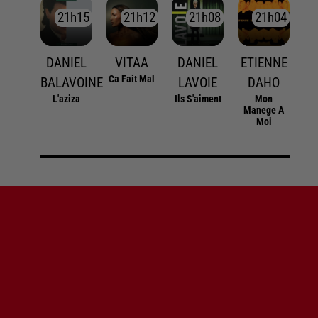
21h15
21h15
21h12
21h12
21h08
21h08
21h04
21h04
DANIEL
VITAA
DANIEL
ETIENNE
Ca Fait Mal
BALAVOINE
LAVOIE
DAHO
L'aziza
Ils S'aiment
Mon
Manege A
Moi