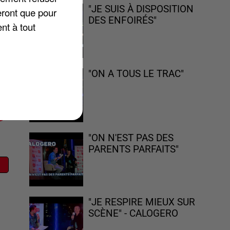
"JE SUIS À DISPOSITION
eront que pour
DES ENFOIRÉS"
nt à tout
e
es
ui
"ON A TOUS LE TRAC"
"ON N'EST PAS DES
PARENTS PARFAITS"
"JE RESPIRE MIEUX SUR
SCÈNE" - CALOGERO