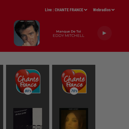
Live :
CHANTE FRANCE
Webradios
Manque De Toi
EDDY MITCHELL