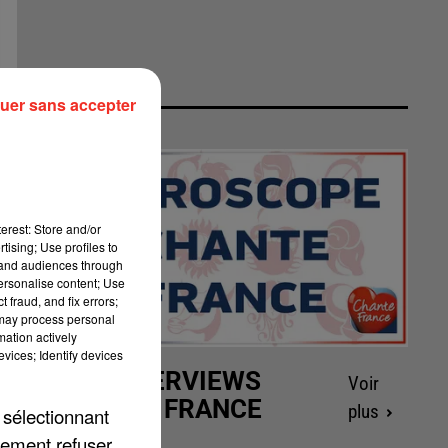
uer sans accepter
erest: Store and/or
tising; Use profiles to
tand audiences through
personalise content; Use
 fraud, and fix errors;
 may process personal
mation actively
vices; Identify devices
LES INTERVIEWS
Voir
CHANTE FRANCE
plus
 sélectionnant
lement refuser