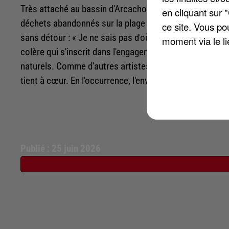
Très attaché au bassin d'Arcachon, Jérémy Frérot a pa
en cliquant sur 
déchets abandonnés sur la plage Pereire. Agacé par ce
ce site. Vous po
sans détour : « Je ne sais pas d'où viennent ceux qui f
moment via le li
colère qui s'inscrit dans l'engagement de longue date d
naturels. Comme d'autres artistes, Jérémy Frerot profite
tient à cœur. En l'occurrence, l'environnement !
Publié : 25 juin 2026