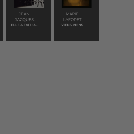
JEAN
MARIE
JACQUES
LAFORET
ELLE A FAIT UN
GOLDMAN
VIENS VIENS
BEBE TOUTE
SEUL