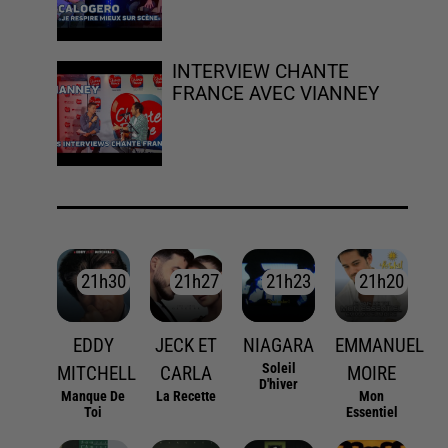
INTERVIEW CHANTE
FRANCE AVEC VIANNEY
21h30
21h30
21h27
21h27
21h23
21h23
21h20
21h20
EDDY
JECK ET
NIAGARA
EMMANUEL
Soleil
MITCHELL
CARLA
MOIRE
D'hiver
Manque De
La Recette
Mon
Toi
Essentiel