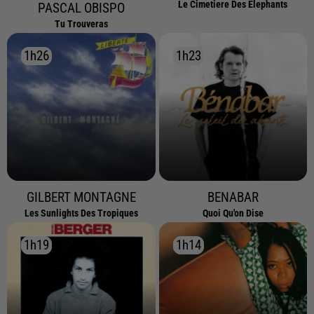
Le Cimetiere Des Elephants
PASCAL OBISPO
Tu Trouveras
1h26
1h26
1h23
1h23
GILBERT MONTAGNE
BENABAR
Les Sunlights Des Tropiques
Quoi Qu'on Dise
1h19
1h19
1h14
1h14