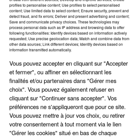
LES INTERVIEWS CHANTE
Voir plus
profiles to personalise content; Use profiles to select personalised
FRANCE
content; Use limited data to select content; Ensure security, prevent and
detect fraud, and fix errors; Deliver and present advertising and content;
Save and communicate privacy choices. These technologies may
"JE SUIS À DISPOSITION DES
process personal data such as IP address and browsing data to offer
following functionalities: Identify devices based on information actively
ENFOIRÉS"
requested; Use precise geolocation data; Match and combine data from
other data sources; Link different devices; Identify devices based on
information transmitted automatically.
Vous pouvez accepter en cliquant sur "Accepter
"ON A TOUS LE TRAC"
et fermer", ou affiner en sélectionnant les
finalités et/ou partenaires dans "Gérer mes
choix". Vous pouvez également refuser en
cliquant sur "Continuer sans accepter". Vos
préférences ne s'appliqueront que pour ce site.
"ON N'EST PAS DES PARENTS
Vous pouvez mettre à jour vos choix, ou retirer
PARFAITS"
votre consentement à tout moment via le lien
"Gérer les cookies" situé en bas de chaque