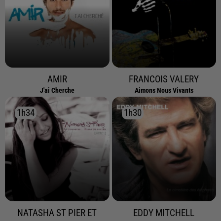
AMIR
FRANCOIS VALERY
J'ai Cherche
Aimons Nous Vivants
1h34
1h34
1h30
1h30
NATASHA ST PIER ET
EDDY MITCHELL