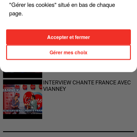
"ON N'EST PAS DES PARENTS
"Gérer les cookies" situé en bas de chaque
PARFAITS"
page.
Accepter et fermer
"JE RESPIRE MIEUX SUR SCÈNE" -
CALOGERO
Gérer mes choix
INTERVIEW CHANTE FRANCE AVEC
VIANNEY