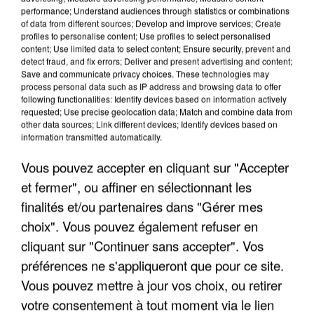
performance; Understand audiences through statistics or combinations
of data from different sources; Develop and improve services; Create
profiles to personalise content; Use profiles to select personalised
content; Use limited data to select content; Ensure security, prevent and
detect fraud, and fix errors; Deliver and present advertising and content;
LES INTERVIEWS CHANTE
Voir plus
Save and communicate privacy choices. These technologies may
process personal data such as IP address and browsing data to offer
FRANCE
following functionalities: Identify devices based on information actively
requested; Use precise geolocation data; Match and combine data from
other data sources; Link different devices; Identify devices based on
"JE SUIS À DISPOSITION DES
information transmitted automatically.
ENFOIRÉS"
Vous pouvez accepter en cliquant sur "Accepter
et fermer", ou affiner en sélectionnant les
finalités et/ou partenaires dans "Gérer mes
"ON A TOUS LE TRAC"
choix". Vous pouvez également refuser en
cliquant sur "Continuer sans accepter". Vos
préférences ne s'appliqueront que pour ce site.
Vous pouvez mettre à jour vos choix, ou retirer
votre consentement à tout moment via le lien