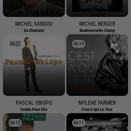
MICHEL SARDOU
MICHEL BERGER
En Chantant
Mademoiselle Chang
6h22
6h22
6h19
6h19
PASCAL OBISPO
MYLENE FARMER
Tombe Pour Elle
C'est A Qui Le Tour
6h15
6h15
6h11
6h11