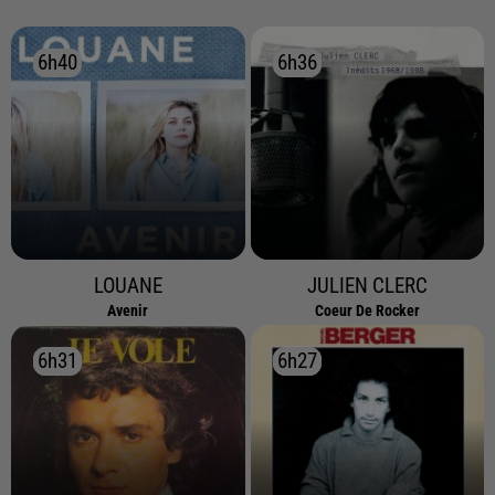
6h40
6h40
6h36
6h36
LOUANE
JULIEN CLERC
Avenir
Coeur De Rocker
6h31
6h31
6h27
6h27