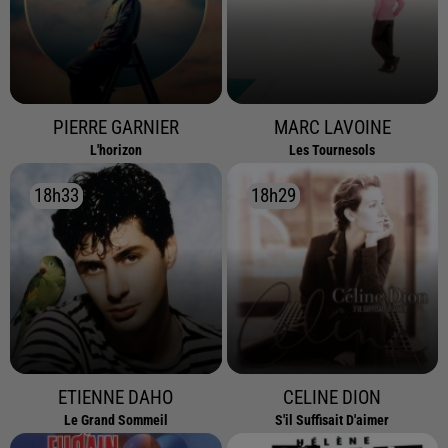
PIERRE GARNIER
MARC LAVOINE
L'horizon
Les Tournesols
18h33
18h33
18h29
18h29
ETIENNE DAHO
CELINE DION
Le Grand Sommeil
S'il Suffisait D'aimer