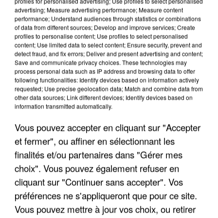
profiles for personalised advertising; Use profiles to select personalised
advertising; Measure advertising performance; Measure content
performance; Understand audiences through statistics or combinations
of data from different sources; Develop and improve services; Create
profiles to personalise content; Use profiles to select personalised
content; Use limited data to select content; Ensure security, prevent and
detect fraud, and fix errors; Deliver and present advertising and content;
Save and communicate privacy choices. These technologies may
LES INTERVIEWS CHANTE
process personal data such as IP address and browsing data to offer
Voir plus
following functionalities: Identify devices based on information actively
FRANCE
requested; Use precise geolocation data; Match and combine data from
other data sources; Link different devices; Identify devices based on
information transmitted automatically.
"JE SUIS À DISPOSITION DES
ENFOIRÉS"
Vous pouvez accepter en cliquant sur "Accepter
et fermer", ou affiner en sélectionnant les
finalités et/ou partenaires dans "Gérer mes
choix". Vous pouvez également refuser en
"ON A TOUS LE TRAC"
cliquant sur "Continuer sans accepter". Vos
préférences ne s'appliqueront que pour ce site.
Vous pouvez mettre à jour vos choix, ou retirer