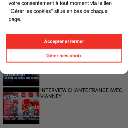
votre consentement à tout moment via le lien
"Gérer les cookies" situé en bas de chaque
"ON N'EST PAS DES PARENTS
page.
PARFAITS"
Accepter et fermer
"JE RESPIRE MIEUX SUR SCÈNE" -
Gérer mes choix
CALOGERO
INTERVIEW CHANTE FRANCE AVEC
VIANNEY