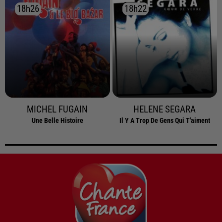
18h26
18h26
18h22
18h22
MICHEL FUGAIN
HELENE SEGARA
Une Belle Histoire
Il Y A Trop De Gens Qui T'aiment