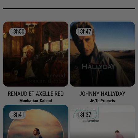
18h50
18h50
18h47
18h47
RENAUD ET AXELLE RED
JOHNNY HALLYDAY
Manhattan-Kaboul
Je Te Promets
18h41
18h41
18h37
18h37