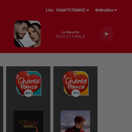
Live :
CHANTE FRANCE
Webradios
La Recette
JECK ET CARLA