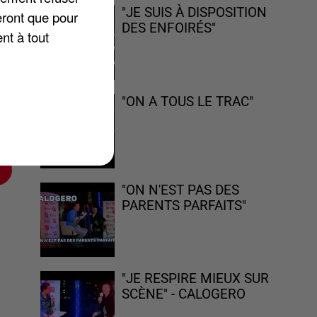
"JE SUIS À DISPOSITION
eront que pour
DES ENFOIRÉS"
nt à tout
n
"ON A TOUS LE TRAC"
re
"ON N'EST PAS DES
PARENTS PARFAITS"
"JE RESPIRE MIEUX SUR
SCÈNE" - CALOGERO