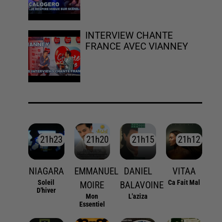
INTERVIEW CHANTE
FRANCE AVEC VIANNEY
21h23
21h23
21h20
21h20
21h15
21h15
21h12
21h12
NIAGARA
EMMANUEL
DANIEL
VITAA
Soleil
Ca Fait Mal
MOIRE
BALAVOINE
D'hiver
Mon
L'aziza
Essentiel