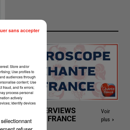
uer sans accepter
erest: Store and/or
tising; Use profiles to
tand audiences through
personalise content; Use
 fraud, and fix errors;
 may process personal
mation actively
vices; Identify devices
LES INTERVIEWS
Voir
CHANTE FRANCE
plus
 sélectionnant
lement refuser