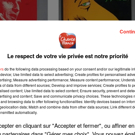
Contin
Le respect de votre vie privée est notre priorité
ers
do the following data processing based on your consent and/or our legitimate int
device; Use limited data to select advertising; Create profiles for personalised adver
vertising; Measure advertising performance; Measure content performance; Unders
ns of data from different sources; Develop and improve services; Create profiles to 
alised content; Use limited data to select content; Ensure security, prevent and detect
ertising and content; Save and communicate privacy choices. These technologies
and browsing data to offer following functionalities: Identify devices based on infor
eolocation data; Match and combine data from other data sources; Link different de
nsmitted automatically.
pter en cliquant sur "Accepter et fermer", ou affiner en
/ou partenaires dans "Gérer mes choix". Vous pouvez éga