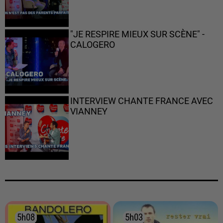
"JE RESPIRE MIEUX SUR SCÈNE" -
CALOGERO
INTERVIEW CHANTE FRANCE AVEC
VIANNEY
5h08
5h08
5h03
5h03