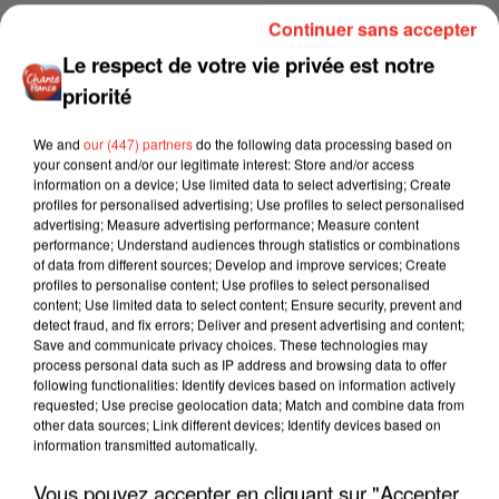
Continuer sans accepter
Le respect de votre vie privée est notre
priorité
We and
our (447) partners
do the following data processing based on
your consent and/or our legitimate interest: Store and/or access
information on a device; Use limited data to select advertising; Create
profiles for personalised advertising; Use profiles to select personalised
advertising; Measure advertising performance; Measure content
performance; Understand audiences through statistics or combinations
of data from different sources; Develop and improve services; Create
profiles to personalise content; Use profiles to select personalised
content; Use limited data to select content; Ensure security, prevent and
detect fraud, and fix errors; Deliver and present advertising and content;
Save and communicate privacy choices. These technologies may
process personal data such as IP address and browsing data to offer
following functionalities: Identify devices based on information actively
requested; Use precise geolocation data; Match and combine data from
other data sources; Link different devices; Identify devices based on
information transmitted automatically.
Vous pouvez accepter en cliquant sur "Accepter