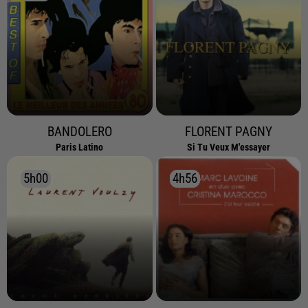
BANDOLERO
FLORENT PAGNY
Paris Latino
Si Tu Veux M'essayer
5h00
5h00
4h56
4h56