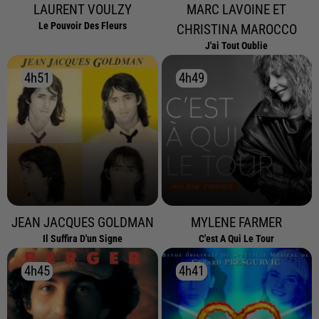
LAURENT VOULZY
MARC LAVOINE ET
Le Pouvoir Des Fleurs
CHRISTINA MAROCCO
J'ai Tout Oublie
4h51
4h51
4h49
4h49
JEAN JACQUES GOLDMAN
MYLENE FARMER
Il Suffira D'un Signe
C'est A Qui Le Tour
4h45
4h45
4h41
4h41