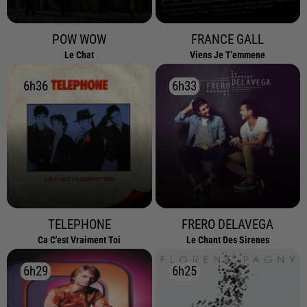
POW WOW
FRANCE GALL
Le Chat
Viens Je T'emmene
6h36
6h36
6h33
6h33
TELEPHONE
FRERO DELAVEGA
Ca C'est Vraiment Toi
Le Chant Des Sirenes
6h29
6h29
6h25
6h25