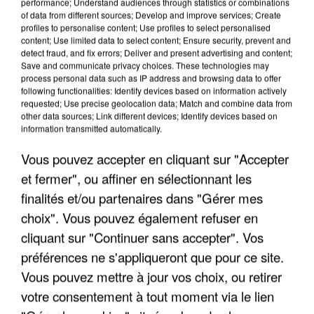
performance; Understand audiences through statistics or combinations
of data from different sources; Develop and improve services; Create
profiles to personalise content; Use profiles to select personalised
content; Use limited data to select content; Ensure security, prevent and
detect fraud, and fix errors; Deliver and present advertising and content;
LES INTERVIEWS CHANTE
Voir plus
Save and communicate privacy choices. These technologies may
FRANCE
process personal data such as IP address and browsing data to offer
following functionalities: Identify devices based on information actively
requested; Use precise geolocation data; Match and combine data from
"JE SUIS À DISPOSITION DES
other data sources; Link different devices; Identify devices based on
ENFOIRÉS"
information transmitted automatically.
Vous pouvez accepter en cliquant sur "Accepter
et fermer", ou affiner en sélectionnant les
finalités et/ou partenaires dans "Gérer mes
"ON A TOUS LE TRAC"
choix". Vous pouvez également refuser en
cliquant sur "Continuer sans accepter". Vos
préférences ne s'appliqueront que pour ce site.
Vous pouvez mettre à jour vos choix, ou retirer
votre consentement à tout moment via le lien
"ON N'EST PAS DES PARENTS