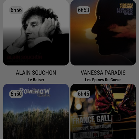
6h56
6h56
6h53
6h53
ALAIN SOUCHON
VANESSA PARADIS
Le Baiser
Les Epines Du Coeur
6h50
6h50
6h45
6h45