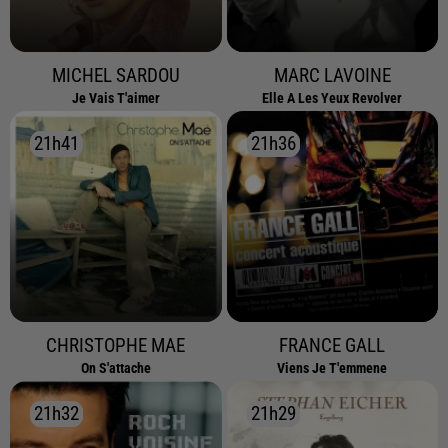
MICHEL SARDOU
MARC LAVOINE
Je Vais T'aimer
Elle A Les Yeux Revolver
21h41
21h41
21h36
21h36
CHRISTOPHE MAE
FRANCE GALL
On S'attache
Viens Je T'emmene
21h32
21h32
21h29
21h29