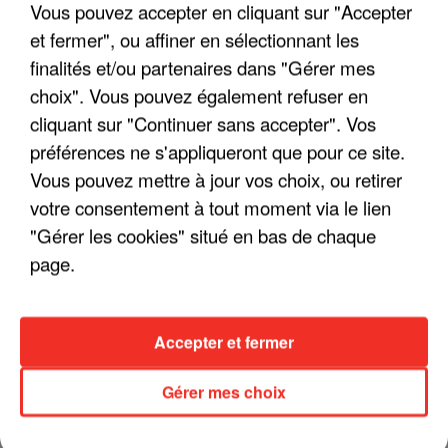
Vous pouvez accepter en cliquant sur "Accepter
et fermer", ou affiner en sélectionnant les
finalités et/ou partenaires dans "Gérer mes
choix". Vous pouvez également refuser en
LES INTERVIEWS CHANTE
Voir plus
cliquant sur "Continuer sans accepter". Vos
FRANCE
préférences ne s'appliqueront que pour ce site.
Vous pouvez mettre à jour vos choix, ou retirer
"JE SUIS À DISPOSITION DES
ENFOIRÉS"
votre consentement à tout moment via le lien
"Gérer les cookies" situé en bas de chaque
page.
"ON A TOUS LE TRAC"
Accepter et fermer
Gérer mes choix
"ON N'EST PAS DES PARENTS