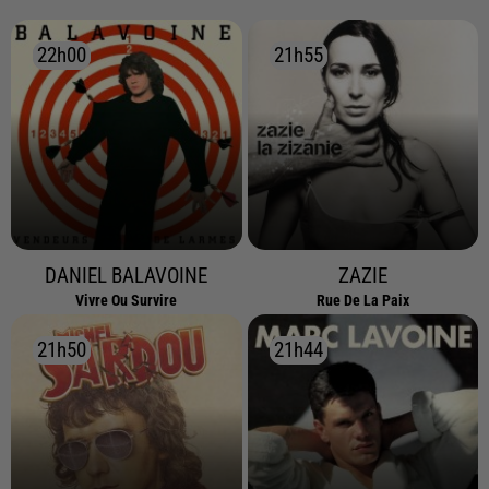
22h00
22h00
21h55
21h55
DANIEL BALAVOINE
ZAZIE
Vivre Ou Survire
Rue De La Paix
21h50
21h50
21h44
21h44