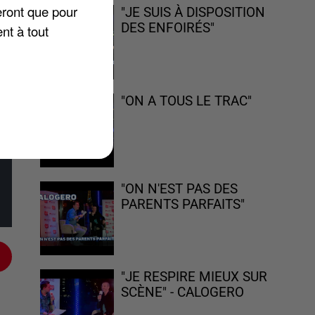
eront que pour
"JE SUIS À DISPOSITION
DES ENFOIRÉS"
nt à tout
"ON A TOUS LE TRAC"
"ON N'EST PAS DES
PARENTS PARFAITS"
"JE RESPIRE MIEUX SUR
SCÈNE" - CALOGERO