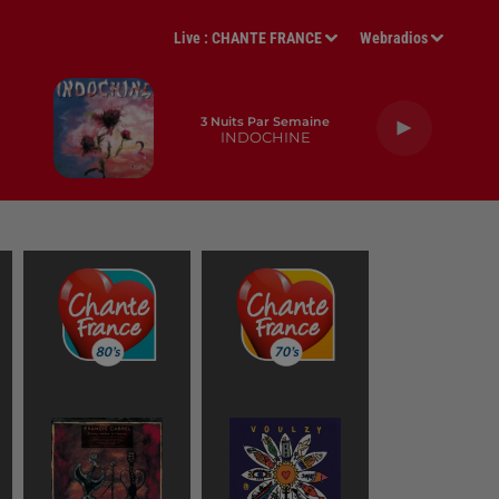
Live :
CHANTE FRANCE
Webradios
3 Nuits Par Semaine
INDOCHINE