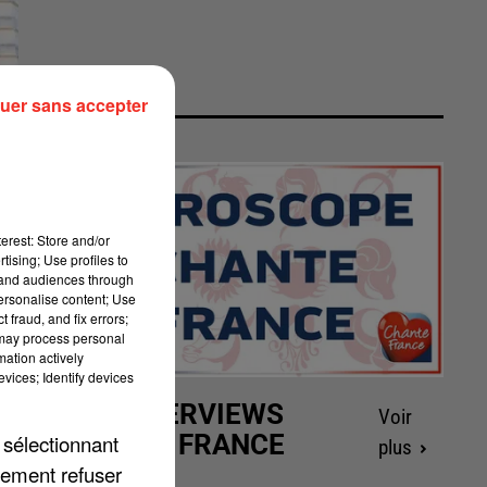
uer sans accepter
erest: Store and/or
tising; Use profiles to
tand audiences through
personalise content; Use
 fraud, and fix errors;
 may process personal
mation actively
vices; Identify devices
LES INTERVIEWS
Voir
CHANTE FRANCE
 sélectionnant
plus
lement refuser