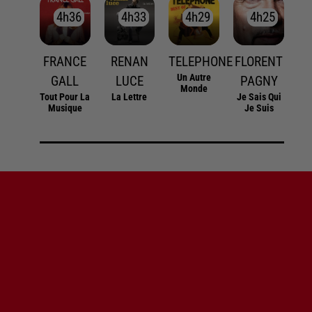
4h36
4h36
4h33
4h33
4h29
4h29
4h25
4h25
FRANCE
RENAN
TELEPHONE
FLORENT
Un Autre
GALL
LUCE
PAGNY
Monde
Tout Pour La
La Lettre
Je Sais Qui
Musique
Je Suis