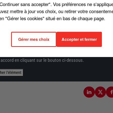
u programme vient d'être mise en ligne, illustrée avec un clip !
"Continuer sans accepter". Vos préférences ne s'appliqu
, Pierre, Candice, Marie-Maude, Lénie ou encore Lola...
uvez mettre à jour vos choix, ou retirer votre consenteme
ncontournable sorti en 1983.
en "Gérer les cookies" situé en bas de chaque page.
cumule 250.000 écoutes sur Spotify. Par ailleurs, les
de marché. Pour regarder le clip, c'est ci-dessous !
Gérer mes choix
Accepter et fermer
épôt de cookies que vous avez exprimé. Si vous souhaitez
e accord en cliquant sur le bouton ci-dessous.
cher l'élément