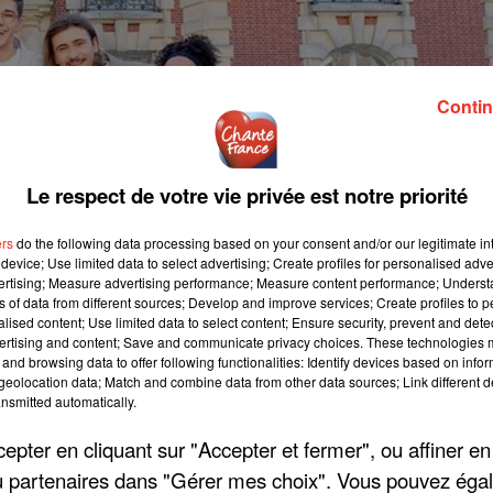
Contin
Le respect de votre vie privée est notre priorité
ers
do the following data processing based on your consent and/or our legitimate int
device; Use limited data to select advertising; Create profiles for personalised adver
vertising; Measure advertising performance; Measure content performance; Unders
ns of data from different sources; Develop and improve services; Create profiles to 
alised content; Use limited data to select content; Ensure security, prevent and detect
ertising and content; Save and communicate privacy choices. These technologies
and browsing data to offer following functionalities: Identify devices based on infor
eolocation data; Match and combine data from other data sources; Link different de
nsmitted automatically.
pter en cliquant sur "Accepter et fermer", ou affiner en
/ou partenaires dans "Gérer mes choix". Vous pouvez éga