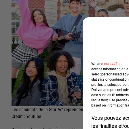
We and
our (447) partn
access information on a 
select personalised ad
statistics or combinatio
profiles to select person
Deliver and present adv
data such as IP address 
requested; Use precise g
based on information tra
Les candidats de la Star Ac' reprennent "Au bout de mes rêves"
Vous pouvez acce
Crédit :
Youtube
les finalités et