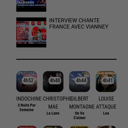
INTERVIEW CHANTE
FRANCE AVEC VIANNEY
4h52
4h52
4h48
4h48
4h44
4h44
4h41
4h41
INDOCHINE
CHRISTOPHE
GILBERT
LOUISE
3 Nuits Par
MAE
MONTAGNE
ATTAQUE
Semaine
La Lune
On Va
Lea
S'aimer