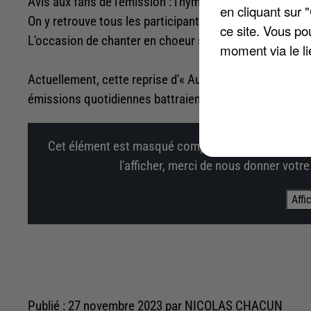
Avis aux fans de l'émission : l'hymne de l'édition 2023 d
en cliquant sur 
On y retrouve tous les participants au programme : Axel
ce site. Vous po
L'occasion de chanter en choeur sur ce tube français i
moment via le li
Actuellement, cette reprise d'« Au bout de mes rêves » 
émissions quotidiennes battraient des records de parts 
Cet élément est masqué compte-tenu du refus du d
l'afficher, merci de nous donner votr
Affi
Publié : 27 novembre 2023 par NICOLAS CHACUN