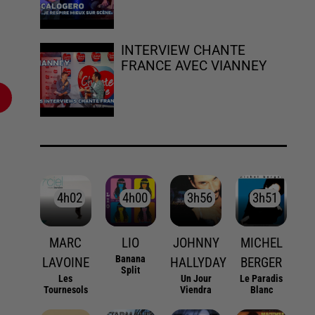
INTERVIEW CHANTE
FRANCE AVEC VIANNEY
4h02
4h02
4h00
4h00
3h56
3h56
3h51
3h51
MARC
LIO
JOHNNY
MICHEL
Banana
LAVOINE
HALLYDAY
BERGER
Split
Les
Un Jour
Le Paradis
Tournesols
Viendra
Blanc