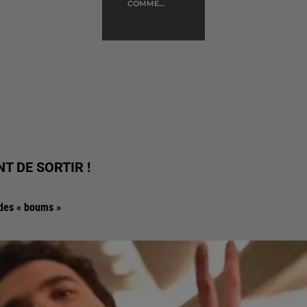
COMME
D'HABITUDE
NT DE SORTIR !
des « boums »