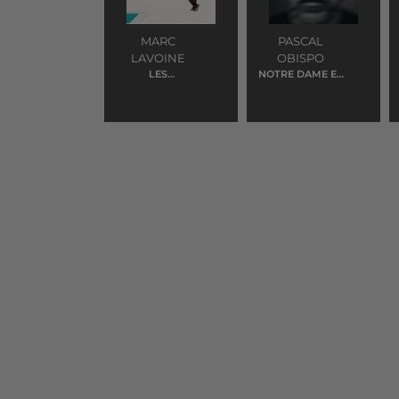
MARC
PASCAL
LAVOINE
OBISPO
LES
NOTRE DAME ET
TOURNESOLS
LA FRANCE