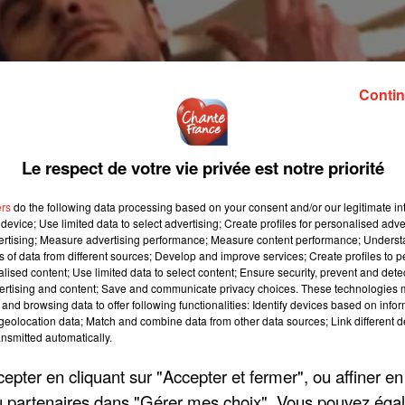
Contin
Le respect de votre vie privée est notre priorité
ers
do the following data processing based on your consent and/or our legitimate int
device; Use limited data to select advertising; Create profiles for personalised adver
vertising; Measure advertising performance; Measure content performance; Unders
ns of data from different sources; Develop and improve services; Create profiles to 
alised content; Use limited data to select content; Ensure security, prevent and detect
ertising and content; Save and communicate privacy choices. These technologies
and browsing data to offer following functionalities: Identify devices based on infor
eolocation data; Match and combine data from other data sources; Link different de
nsmitted automatically.
pter en cliquant sur "Accepter et fermer", ou affiner en
/ou partenaires dans "Gérer mes choix". Vous pouvez éga