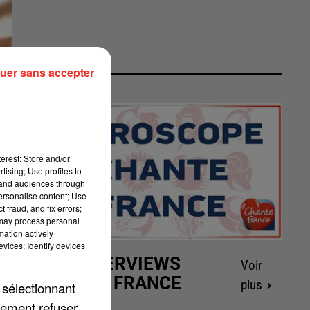
uer sans accepter
erest: Store and/or
tising; Use profiles to
tand audiences through
personalise content; Use
 fraud, and fix errors;
 may process personal
mation actively
vices; Identify devices
LES INTERVIEWS
Voir
CHANTE FRANCE
plus
 sélectionnant
lement refuser