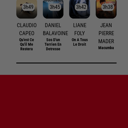
3h49
3h49
3h45
3h45
3h42
3h42
3h38
3h38
CLAUDIO
DANIEL
LIANE
JEAN
CAPEO
BALAVOINE
FOLY
PIERRE
Qu'est Ce
Sos D'un
On A Tous
MADER
Qu'il Me
Terrien En
Le Droit
Macumba
Restera
Detresse