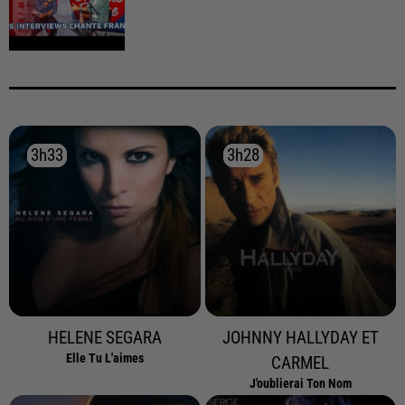
3h33
3h33
3h28
3h28
HELENE SEGARA
JOHNNY HALLYDAY ET
Elle Tu L'aimes
CARMEL
J'oublierai Ton Nom