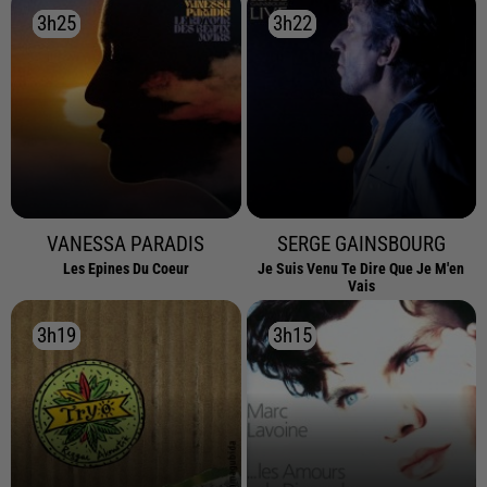
3h25
3h25
3h22
3h22
VANESSA PARADIS
SERGE GAINSBOURG
Les Epines Du Coeur
Je Suis Venu Te Dire Que Je M'en
Vais
3h19
3h19
3h15
3h15