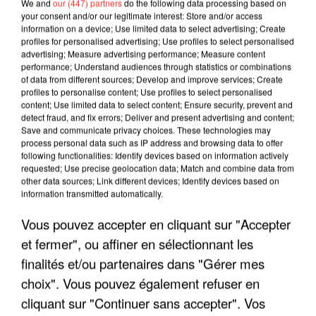
We and
our (447) partners
do the following data processing based on
your consent and/or our legitimate interest: Store and/or access
information on a device; Use limited data to select advertising; Create
profiles for personalised advertising; Use profiles to select personalised
advertising; Measure advertising performance; Measure content
performance; Understand audiences through statistics or combinations
of data from different sources; Develop and improve services; Create
profiles to personalise content; Use profiles to select personalised
content; Use limited data to select content; Ensure security, prevent and
detect fraud, and fix errors; Deliver and present advertising and content;
Save and communicate privacy choices. These technologies may
process personal data such as IP address and browsing data to offer
LES INTERVIEWS CHANTE
Voir plus
following functionalities: Identify devices based on information actively
requested; Use precise geolocation data; Match and combine data from
FRANCE
other data sources; Link different devices; Identify devices based on
information transmitted automatically.
"JE SUIS À DISPOSITION DES
Vous pouvez accepter en cliquant sur "Accepter
ENFOIRÉS"
et fermer", ou affiner en sélectionnant les
finalités et/ou partenaires dans "Gérer mes
choix". Vous pouvez également refuser en
cliquant sur "Continuer sans accepter". Vos
"ON A TOUS LE TRAC"