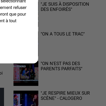
 sélectionnant
"JE SUIS À DISPOSITION
lement refuser
,
DES ENFOIRÉS"
eront que pour
à
nt à tout
e.
"ON A TOUS LE TRAC"
à
e
"ON N'EST PAS DES
PARENTS PARFAITS"
oi
"JE RESPIRE MIEUX SUR
SCÈNE" - CALOGERO