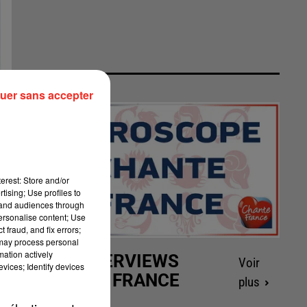
uer sans accepter
erest: Store and/or
tising; Use profiles to
tand audiences through
personalise content; Use
 fraud, and fix errors;
 may process personal
mation actively
LES INTERVIEWS
Voir
vices; Identify devices
CHANTE FRANCE
plus