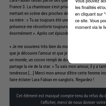
Vous pouvez acce
Lara Fabian faisait partie des quelques invités de « La 
les finalités et
France 3. La chanteuse s'est prise au jeu de ce progr
en cliquant sur 
mettant en scène des proches des invités. Lou, 17 ans, 
ce site. Vous po
sa mère : « Tu as toujours été une maman qui me protége
moment via le li
présence me réconforte toujours [...] Même si je ne te 
énormément ». Après cet épisode, c'est au tour d'une vid
« Je me souviens très bien du moment où je te rencontre
que je découvre l'amour et que je sais que tu étais ma 
un monde, un cocon rempli de douceur et de rires où rie
partage la vie de la star. « Tu sais mon amour, il y a ta
tendresse [...] Merci mon amour d'être cette femme incr
faire éclater Lara Fabian en sanglots. Regardez !
Cet élément est masqué compte-tenu du refus du d
l'afficher, merci de nous donner votr