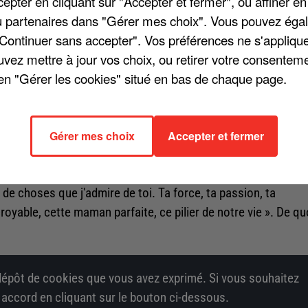
pter en cliquant sur "Accepter et fermer", ou affiner en
Boîte à Secrets », émission diffusée vendredi 3 janvier sur
/ou partenaires dans "Gérer mes choix". Vous pouvez éga
amme, qui alterne confidences mais aussi séquences émotion
"Continuer sans accepter". Vos préférences ne s'appliqu
est la fille de Lara Fabian. Elle a adressé un message vidéo 
uvez mettre à jour vos choix, ou retirer votre consenteme
ait, qui était là pour moi, accueillante, prévenante. Ta
en "Gérer les cookies" situé en bas de chaque page.
le dis pas ou ne le démontre pas souvent, je t'aime
éo du mari de Lara Fabian, Gabriel Di Giorgio, d'être diffusé
Gérer mes choix
Accepter et fermer
 pour la première fois. En fait, c'est à partir de ce moment-l
femme. C'est incroyable de penser qu'on a réussi à construir
n n'a d'importance que notre famille », déclare celui qui
nt de choses que j'admire de toi. Ta force, ta passion, ta
oyable, cette maman parfaite, ce pilier de notre vie ». De qu
épôt de cookies que vous avez exprimé. Si vous souhaitez
e accord en cliquant sur le bouton ci-dessous.