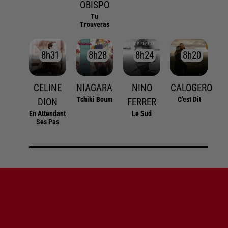
OBISPO
Tu
Trouveras
8h31
8h31
8h28
8h28
8h24
8h24
8h20
8h20
CELINE
NIAGARA
NINO
CALOGERO
Tchiki Boum
C'est Dit
DION
FERRER
En Attendant
Le Sud
Ses Pas