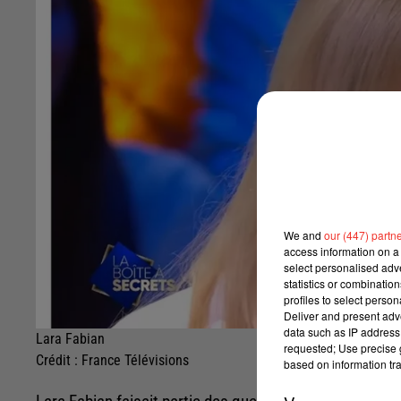
We and
our (447) partn
access information on a 
select personalised ad
statistics or combinatio
profiles to select person
Deliver and present adv
data such as IP address 
Lara Fabian
requested; Use precise g
Crédit :
France Télévisions
based on information tra