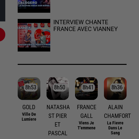
INTERVIEW CHANTE
FRANCE AVEC VIANNEY
8h53
8h53
8h50
8h50
8h41
8h41
8h36
8h36
GOLD
NATASHA
FRANCE
ALAIN
Ville De
ST PIER
GALL
CHAMFORT
Lumiere
Viens Je
La Fievre
ET
T'emmene
Dans Le
PASCAL
Sang