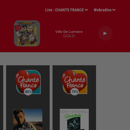
Live :
CHANTE FRANCE
Webradios
Ville De Lumiere
GOLD