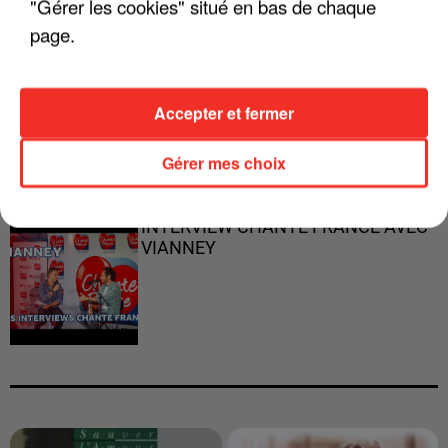
"Gérer les cookies" situé en bas de chaque
page.
"JE RESPIRE MIEUX SUR SCÈNE" -
Accepter et fermer
CALOGERO
Gérer mes choix
INTERVIEW CHANTE FRANCE AVEC
VIANNEY