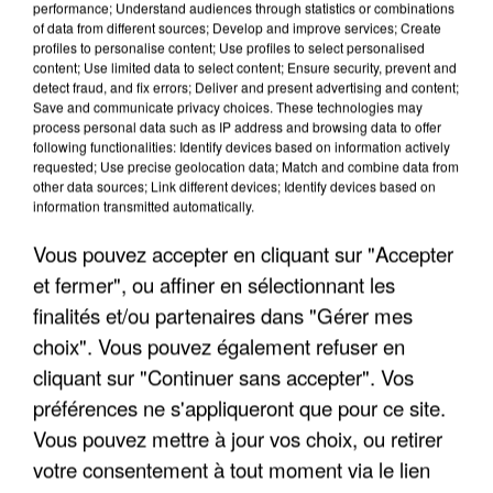
performance; Understand audiences through statistics or combinations
of data from different sources; Develop and improve services; Create
profiles to personalise content; Use profiles to select personalised
LES INTERVIEWS CHANTE
Voir plus
content; Use limited data to select content; Ensure security, prevent and
detect fraud, and fix errors; Deliver and present advertising and content;
FRANCE
Save and communicate privacy choices. These technologies may
process personal data such as IP address and browsing data to offer
following functionalities: Identify devices based on information actively
"JE SUIS À DISPOSITION DES
requested; Use precise geolocation data; Match and combine data from
ENFOIRÉS"
other data sources; Link different devices; Identify devices based on
information transmitted automatically.
Vous pouvez accepter en cliquant sur "Accepter
et fermer", ou affiner en sélectionnant les
"ON A TOUS LE TRAC"
finalités et/ou partenaires dans "Gérer mes
choix". Vous pouvez également refuser en
cliquant sur "Continuer sans accepter". Vos
préférences ne s'appliqueront que pour ce site.
Vous pouvez mettre à jour vos choix, ou retirer
"ON N'EST PAS DES PARENTS
votre consentement à tout moment via le lien
PARFAITS"