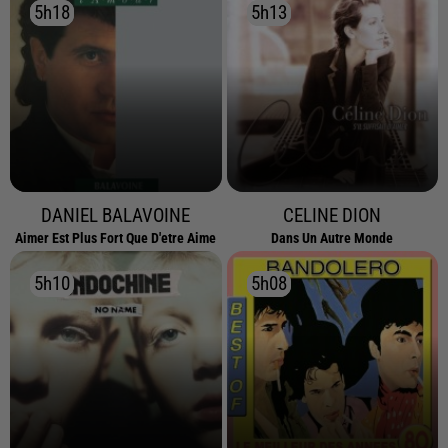
5h18
5h18
5h13
5h13
DANIEL BALAVOINE
CELINE DION
Aimer Est Plus Fort Que D'etre Aime
Dans Un Autre Monde
5h10
5h10
5h08
5h08