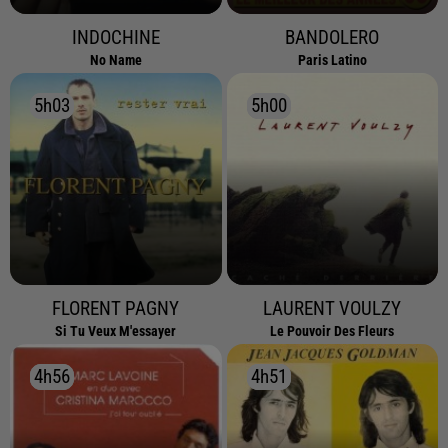
INDOCHINE
BANDOLERO
No Name
Paris Latino
5h03
5h03
5h00
5h00
FLORENT PAGNY
LAURENT VOULZY
Si Tu Veux M'essayer
Le Pouvoir Des Fleurs
4h56
4h56
4h51
4h51