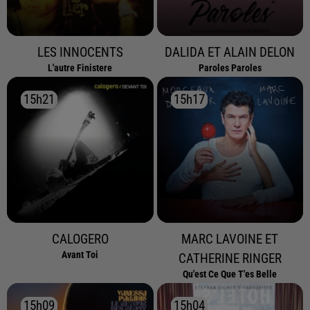
LES INNOCENTS
DALIDA ET ALAIN DELON
L'autre Finistere
Paroles Paroles
15h21
15h21
15h17
15h17
CALOGERO
MARC LAVOINE ET
Avant Toi
CATHERINE RINGER
Qu'est Ce Que T'es Belle
15h09
15h09
15h04
15h04