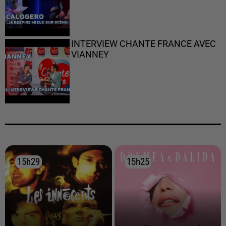
INTERVIEW CHANTE FRANCE AVEC
VIANNEY
15h29
15h29
15h25
15h25