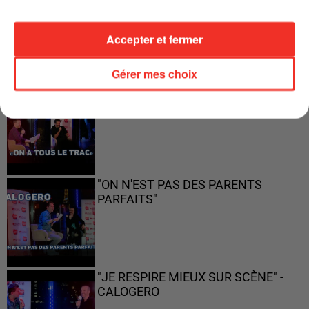
"JE SUIS À DISPOSITION DES
ENFOIRÉS"
Accepter et fermer
Gérer mes choix
"ON A TOUS LE TRAC"
"ON N'EST PAS DES PARENTS
PARFAITS"
"JE RESPIRE MIEUX SUR SCÈNE" -
CALOGERO