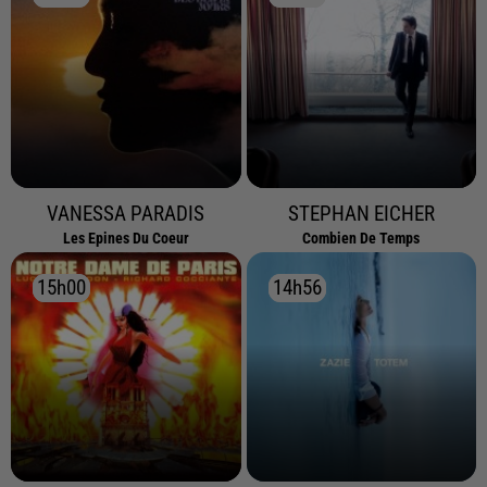
VANESSA PARADIS
STEPHAN EICHER
Les Epines Du Coeur
Combien De Temps
15h00
15h00
14h56
14h56