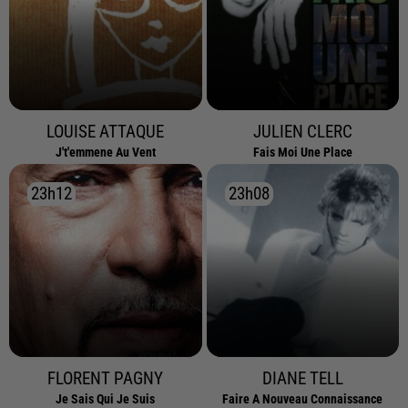
LOUISE ATTAQUE
JULIEN CLERC
J't'emmene Au Vent
Fais Moi Une Place
23h12
23h12
23h08
23h08
FLORENT PAGNY
DIANE TELL
Je Sais Qui Je Suis
Faire A Nouveau Connaissance