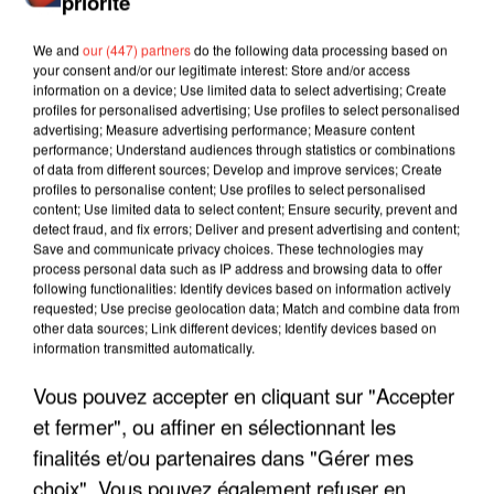
priorité
We and
our (447) partners
do the following data processing based on
your consent and/or our legitimate interest: Store and/or access
information on a device; Use limited data to select advertising; Create
profiles for personalised advertising; Use profiles to select personalised
advertising; Measure advertising performance; Measure content
performance; Understand audiences through statistics or combinations
of data from different sources; Develop and improve services; Create
profiles to personalise content; Use profiles to select personalised
content; Use limited data to select content; Ensure security, prevent and
detect fraud, and fix errors; Deliver and present advertising and content;
Save and communicate privacy choices. These technologies may
process personal data such as IP address and browsing data to offer
following functionalities: Identify devices based on information actively
requested; Use precise geolocation data; Match and combine data from
other data sources; Link different devices; Identify devices based on
information transmitted automatically.
LES INTERVIEWS CHANTE
Voir plus
Vous pouvez accepter en cliquant sur "Accepter
FRANCE
et fermer", ou affiner en sélectionnant les
finalités et/ou partenaires dans "Gérer mes
"JE SUIS À DISPOSITION DES
choix". Vous pouvez également refuser en
ENFOIRÉS"