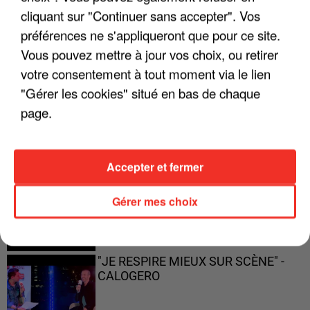
cliquant sur "Continuer sans accepter". Vos
préférences ne s'appliqueront que pour ce site.
Vous pouvez mettre à jour vos choix, ou retirer
votre consentement à tout moment via le lien
"ON A TOUS LE TRAC"
"Gérer les cookies" situé en bas de chaque
page.
Accepter et fermer
"ON N'EST PAS DES PARENTS
PARFAITS"
Gérer mes choix
"JE RESPIRE MIEUX SUR SCÈNE" -
CALOGERO