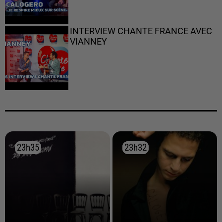
INTERVIEW CHANTE FRANCE AVEC
VIANNEY
23h35
23h35
23h32
23h32