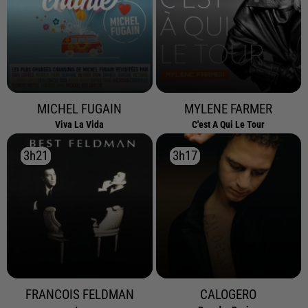
MICHEL FUGAIN
MYLENE FARMER
Viva La Vida
C'est A Qui Le Tour
3h21
3h21
3h17
3h17
FRANCOIS FELDMAN
CALOGERO