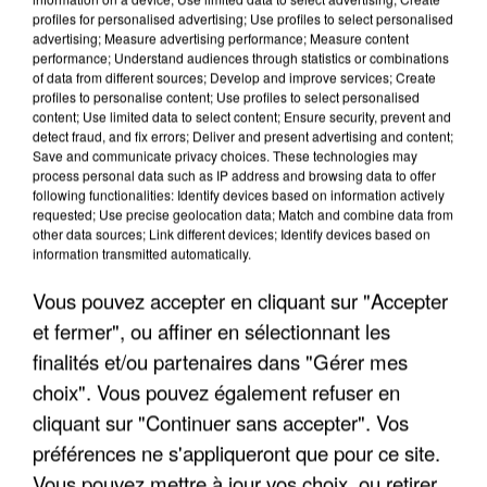
profiles for personalised advertising; Use profiles to select personalised
advertising; Measure advertising performance; Measure content
performance; Understand audiences through statistics or combinations
of data from different sources; Develop and improve services; Create
profiles to personalise content; Use profiles to select personalised
content; Use limited data to select content; Ensure security, prevent and
detect fraud, and fix errors; Deliver and present advertising and content;
Save and communicate privacy choices. These technologies may
process personal data such as IP address and browsing data to offer
LES INTERVIEWS CHANTE
following functionalities: Identify devices based on information actively
Voir plus
requested; Use precise geolocation data; Match and combine data from
FRANCE
other data sources; Link different devices; Identify devices based on
information transmitted automatically.
"JE SUIS À DISPOSITION DES
Vous pouvez accepter en cliquant sur "Accepter
ENFOIRÉS"
et fermer", ou affiner en sélectionnant les
finalités et/ou partenaires dans "Gérer mes
choix". Vous pouvez également refuser en
cliquant sur "Continuer sans accepter". Vos
"ON A TOUS LE TRAC"
préférences ne s'appliqueront que pour ce site.
Vous pouvez mettre à jour vos choix, ou retirer