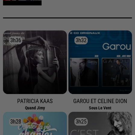
3h36
3h36
3h32
3h32
PATRICIA KAAS
GAROU ET CELINE DION
Quand Jimy
Sous Le Vent
3h28
3h28
3h25
3h25