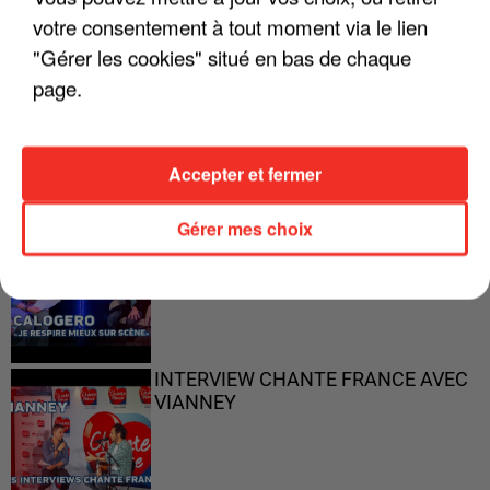
votre consentement à tout moment via le lien
"Gérer les cookies" situé en bas de chaque
page.
"ON N'EST PAS DES PARENTS
PARFAITS"
Accepter et fermer
Gérer mes choix
"JE RESPIRE MIEUX SUR SCÈNE" -
CALOGERO
INTERVIEW CHANTE FRANCE AVEC
VIANNEY