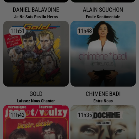
DANIEL BALAVOINE
ALAIN SOUCHON
Je Ne Suis Pas Un Heros
Foule Sentimentale
11h51
11h51
11h48
11h48
GOLD
CHIMENE BADI
Laissez Nous Chanter
Entre Nous
11h43
11h43
11h35
11h35