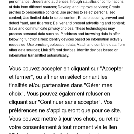
performance; Understand audiences through statistics or combinations
of data from different sources; Develop and improve services; Create
profiles to personalise content; Use profiles to select personalised
LES INTERVIEWS CHANTE
Voir plus
content; Use limited data to select content; Ensure security, prevent and
FRANCE
detect fraud, and fix errors; Deliver and present advertising and content;
Save and communicate privacy choices. These technologies may
process personal data such as IP address and browsing data to offer
following functionalities: Identify devices based on information actively
"JE SUIS À DISPOSITION DES
requested; Use precise geolocation data; Match and combine data from
ENFOIRÉS"
other data sources; Link different devices; Identify devices based on
information transmitted automatically.
Vous pouvez accepter en cliquant sur "Accepter
et fermer", ou affiner en sélectionnant les
"ON A TOUS LE TRAC"
finalités et/ou partenaires dans "Gérer mes
choix". Vous pouvez également refuser en
cliquant sur "Continuer sans accepter". Vos
préférences ne s'appliqueront que pour ce site.
Vous pouvez mettre à jour vos choix, ou retirer
"ON N'EST PAS DES PARENTS
votre consentement à tout moment via le lien
PARFAITS"