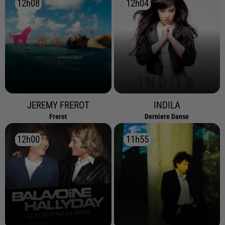
12h08
12h08
12h04
12h04
JEREMY FREROT
INDILA
Frerot
Derniere Danse
12h00
12h00
11h55
11h55