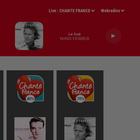
Live :
CHANTE FRANCE
Webradios
Le Sud
NINO FERRER