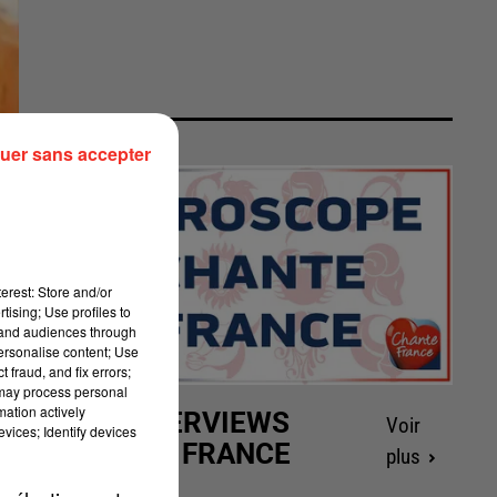
uer sans accepter
erest: Store and/or
tising; Use profiles to
tand audiences through
personalise content; Use
 fraud, and fix errors;
 may process personal
mation actively
LES INTERVIEWS
Voir
vices; Identify devices
CHANTE FRANCE
plus