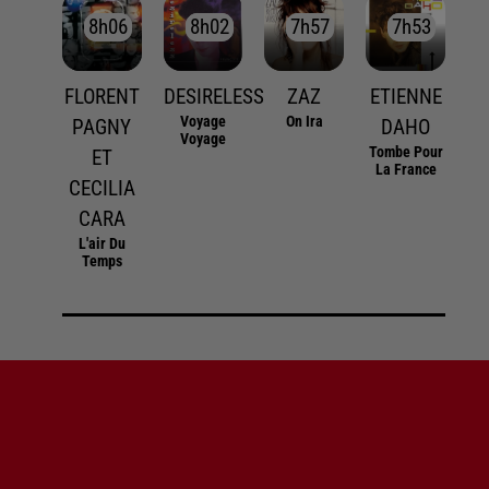
8h06
8h06
8h02
8h02
7h57
7h57
7h53
7h53
FLORENT
DESIRELESS
ZAZ
ETIENNE
Voyage
On Ira
PAGNY
DAHO
Voyage
Tombe Pour
ET
La France
CECILIA
CARA
L'air Du
Temps