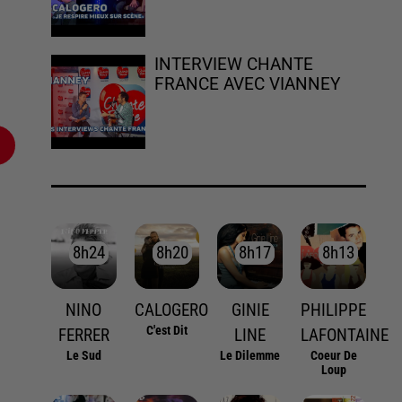
INTERVIEW CHANTE
FRANCE AVEC VIANNEY
8h24
8h24
8h20
8h20
8h17
8h17
8h13
8h13
NINO
CALOGERO
GINIE
PHILIPPE
C'est Dit
FERRER
LINE
LAFONTAINE
Le Sud
Le Dilemme
Coeur De
Loup