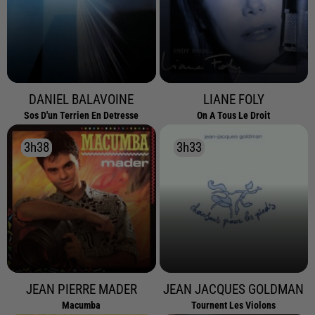
DANIEL BALAVOINE
LIANE FOLY
Sos D'un Terrien En Detresse
On A Tous Le Droit
3h38
3h38
3h33
3h33
JEAN PIERRE MADER
JEAN JACQUES GOLDMAN
Macumba
Tournent Les Violons