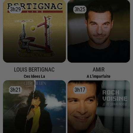
3h29
3h29
3h25
3h25
LOUIS BERTIGNAC
AMIR
Ces Idees La
A L'imparfaite
3h21
3h21
3h17
3h17