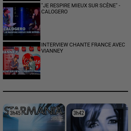
"JE RESPIRE MIEUX SUR SCÈNE" -
CALOGERO
INTERVIEW CHANTE FRANCE AVEC
VIANNEY
3h45
3h45
3h42
3h42