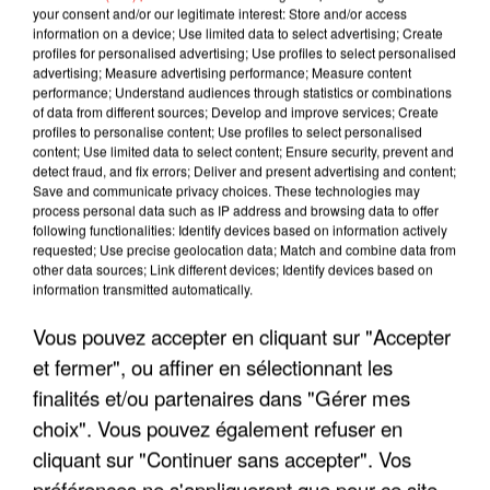
your consent and/or our legitimate interest: Store and/or access
information on a device; Use limited data to select advertising; Create
profiles for personalised advertising; Use profiles to select personalised
advertising; Measure advertising performance; Measure content
performance; Understand audiences through statistics or combinations
of data from different sources; Develop and improve services; Create
profiles to personalise content; Use profiles to select personalised
content; Use limited data to select content; Ensure security, prevent and
detect fraud, and fix errors; Deliver and present advertising and content;
Save and communicate privacy choices. These technologies may
process personal data such as IP address and browsing data to offer
following functionalities: Identify devices based on information actively
requested; Use precise geolocation data; Match and combine data from
LES INTERVIEWS CHANTE
Voir plus
other data sources; Link different devices; Identify devices based on
FRANCE
information transmitted automatically.
Vous pouvez accepter en cliquant sur "Accepter
"JE SUIS À DISPOSITION DES
et fermer", ou affiner en sélectionnant les
ENFOIRÉS"
finalités et/ou partenaires dans "Gérer mes
choix". Vous pouvez également refuser en
cliquant sur "Continuer sans accepter". Vos
préférences ne s'appliqueront que pour ce site.