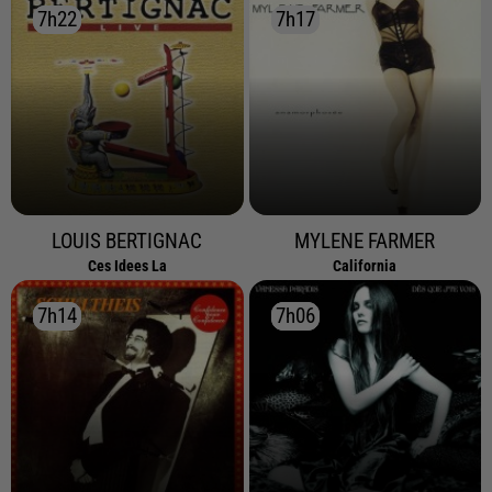
7h22
7h22
7h17
7h17
LOUIS BERTIGNAC
MYLENE FARMER
Ces Idees La
California
7h14
7h14
7h06
7h06