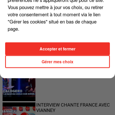
"ON A TOUS LE TRAC"
Vous pouvez mettre à jour vos choix, ou retirer
votre consentement à tout moment via le lien
"Gérer les cookies" situé en bas de chaque
page.
"ON N'EST PAS DES PARENTS
PARFAITS"
Accepter et fermer
Gérer mes choix
"JE RESPIRE MIEUX SUR SCÈNE" -
CALOGERO
INTERVIEW CHANTE FRANCE AVEC
VIANNEY