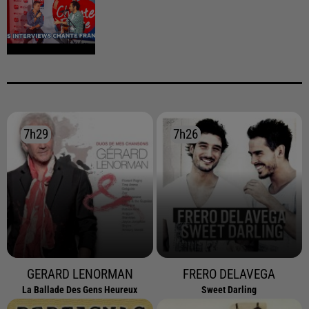
7h29
7h29
7h26
7h26
GERARD LENORMAN
FRERO DELAVEGA
La Ballade Des Gens Heureux
Sweet Darling