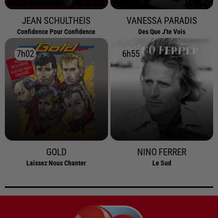
JEAN SCHULTHEIS
VANESSA PARADIS
Confidence Pour Confidence
Des Que J'te Vois
7h02
7h02
6h55
6h55
GOLD
NINO FERRER
Laissez Nous Chanter
Le Sud