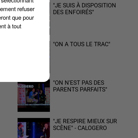
"JE SUIS À DISPOSITION
lement refuser
n
DES ENFOIRÉS"
eront que pour
nt à tout
"ON A TOUS LE TRAC"
"ON N'EST PAS DES
PARENTS PARFAITS"
"JE RESPIRE MIEUX SUR
SCÈNE" - CALOGERO