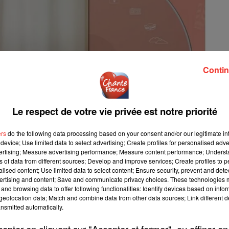
Contin
Le respect de votre vie privée est notre priorité
ers
do the following data processing based on your consent and/or our legitimate int
device; Use limited data to select advertising; Create profiles for personalised adver
vertising; Measure advertising performance; Measure content performance; Unders
ns of data from different sources; Develop and improve services; Create profiles to 
alised content; Use limited data to select content; Ensure security, prevent and detect
ertising and content; Save and communicate privacy choices. These technologies
and browsing data to offer following functionalities: Identify devices based on infor
eolocation data; Match and combine data from other data sources; Link different de
nsmitted automatically.
pter en cliquant sur "Accepter et fermer", ou affiner en