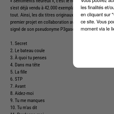
« Sentiments heureux », c'est le nom de la réédition du
les finalités et
s'est déjà vendu à 42.000 exemplaires. La nouvelle vers
en cliquant sur 
tout. Ainsi, les dix titres originaux sont aux côtés de 
ce site. Vous po
premier projet en collaboration avec son compagnon Flor
moment via le li
signé de son pseudonyme P3gase. Retrouvez ci-dessous 
1. Secret
2. Le bateau coule
3. À quoi tu penses
4. Dans ma tête
5. La fille
6. STP
7. Avant
8. Aidez-moi
9. Tu me manques
10. Tu m'as dit