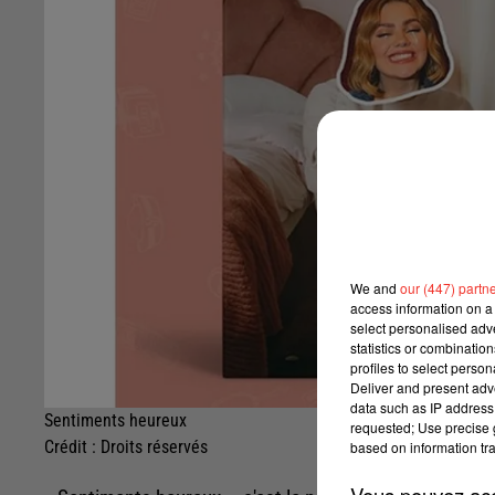
We and
our (447) partn
access information on a 
select personalised ad
statistics or combinatio
profiles to select person
Deliver and present adv
data such as IP address 
Sentiments heureux
requested; Use precise g
Crédit :
Droits réservés
based on information tra
Vous pouvez acce