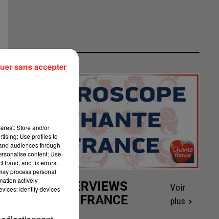
uer sans accepter
erest: Store and/or
tising; Use profiles to
tand audiences through
personalise content; Use
 fraud, and fix errors;
 may process personal
mation actively
LES INTERVIEWS
Voir
vices; Identify devices
CHANTE FRANCE
plus
 sélectionnant