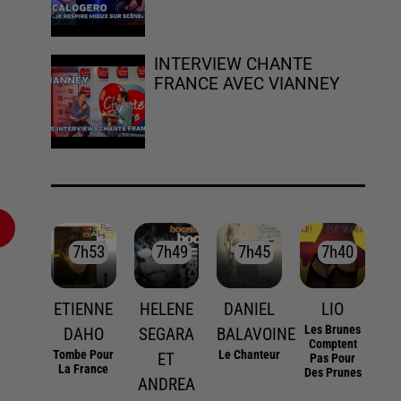
INTERVIEW CHANTE
FRANCE AVEC VIANNEY
7h53
7h53
7h49
7h49
7h45
7h45
7h40
7h40
ETIENNE
HELENE
DANIEL
LIO
Les Brunes
DAHO
SEGARA
BALAVOINE
Comptent
Tombe Pour
Le Chanteur
ET
Pas Pour
La France
Des Prunes
ANDREA