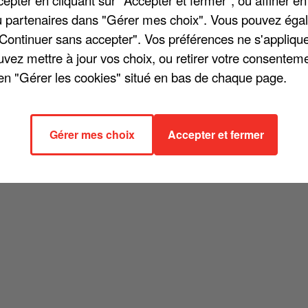
 précédent « Sentiments », d'abord paru en 2022. Ce dernier
/ou partenaires dans "Gérer mes choix". Vous pouvez éga
ion de l'album qui sort ce 15 septembre contient 17 pistes e
"Continuer sans accepter". Vos préférences ne s'appliqu
sept nouveautés. Pour ses titres inédits, Louane dévoile son
uvez mettre à jour vos choix, ou retirer votre consenteme
ian Rossi. Ce dernier figure sur un remix de « Tu m'as dit »,
en "Gérer les cookies" situé en bas de chaque page.
la liste des pistes de « Sentiments heureux » :
Gérer mes choix
Accepter et fermer