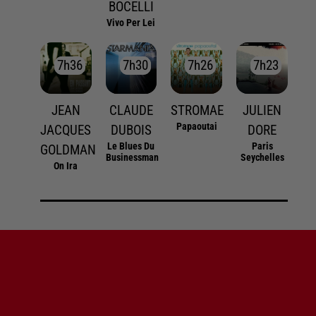
BOCELLI
Vivo Per Lei
7h36
7h36
7h30
7h30
7h26
7h26
7h23
7h23
JEAN
CLAUDE
STROMAE
JULIEN
Papaoutai
JACQUES
DUBOIS
DORE
Le Blues Du
Paris
GOLDMAN
Businessman
Seychelles
On Ira