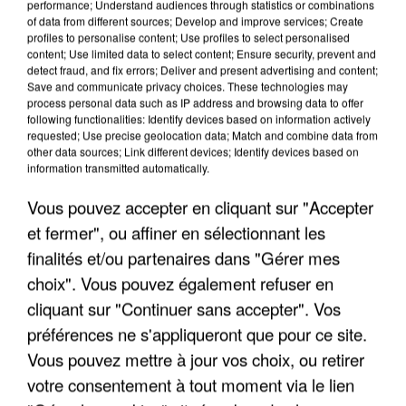
performance; Understand audiences through statistics or combinations
of data from different sources; Develop and improve services; Create
profiles to personalise content; Use profiles to select personalised
content; Use limited data to select content; Ensure security, prevent and
detect fraud, and fix errors; Deliver and present advertising and content;
LES INTERVIEWS CHANTE
Voir plus
Save and communicate privacy choices. These technologies may
FRANCE
process personal data such as IP address and browsing data to offer
following functionalities: Identify devices based on information actively
requested; Use precise geolocation data; Match and combine data from
"JE SUIS À DISPOSITION DES
other data sources; Link different devices; Identify devices based on
information transmitted automatically.
ENFOIRÉS"
Vous pouvez accepter en cliquant sur "Accepter
et fermer", ou affiner en sélectionnant les
finalités et/ou partenaires dans "Gérer mes
"ON A TOUS LE TRAC"
choix". Vous pouvez également refuser en
cliquant sur "Continuer sans accepter". Vos
préférences ne s'appliqueront que pour ce site.
Vous pouvez mettre à jour vos choix, ou retirer
votre consentement à tout moment via le lien
"ON N'EST PAS DES PARENTS