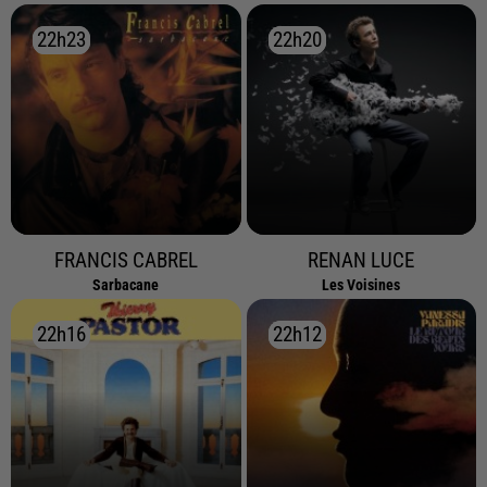
22h23
22h23
22h20
22h20
FRANCIS CABREL
RENAN LUCE
Sarbacane
Les Voisines
22h16
22h16
22h12
22h12