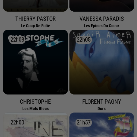
THIERRY PASTOR
VANESSA PARADIS
Le Coup De Folie
Les Epines Du Coeur
22h08
22h08
22h05
22h05
CHRISTOPHE
FLORENT PAGNY
Les Mots Bleus
Dors
22h00
22h00
21h57
21h57