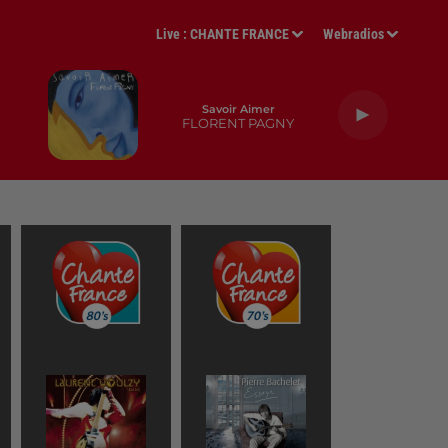
Live :
CHANTE FRANCE
Webradios
Savoir Aimer
FLORENT PAGNY