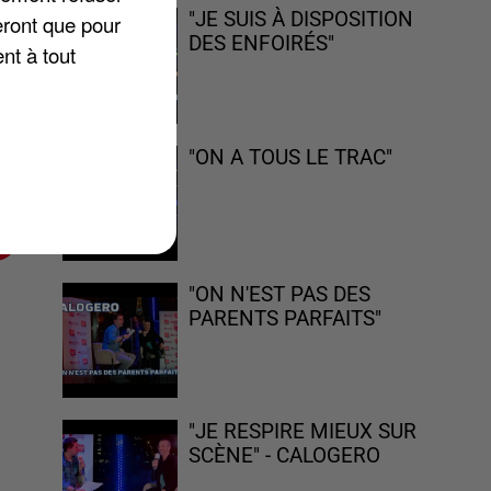
"JE SUIS À DISPOSITION
eront que pour
DES ENFOIRÉS"
nt à tout
t
s
"ON A TOUS LE TRAC"
a
"ON N'EST PAS DES
PARENTS PARFAITS"
"JE RESPIRE MIEUX SUR
SCÈNE" - CALOGERO