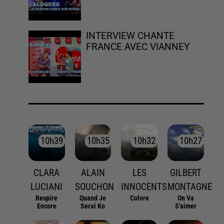
INTERVIEW CHANTE
FRANCE AVEC VIANNEY
10h39
10h39
10h35
10h35
10h32
10h32
10h27
10h27
CLARA
ALAIN
LES
GILBERT
LUCIANI
SOUCHON
INNOCENTS
MONTAGNE
Respire
Quand Je
Colore
On Va
Encore
Serai Ko
S'aimer