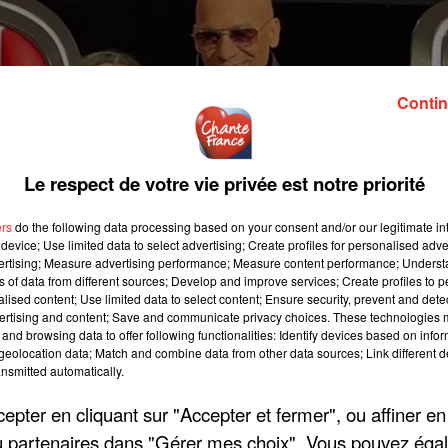
Contin
Le respect de votre vie privée est notre priorité
ers
do the following data processing based on your consent and/or our legitimate int
device; Use limited data to select advertising; Create profiles for personalised adver
vertising; Measure advertising performance; Measure content performance; Unders
ns of data from different sources; Develop and improve services; Create profiles to 
alised content; Use limited data to select content; Ensure security, prevent and detect
ertising and content; Save and communicate privacy choices. These technologies
and browsing data to offer following functionalities: Identify devices based on infor
eolocation data; Match and combine data from other data sources; Link different de
nsmitted automatically.
pter en cliquant sur "Accepter et fermer", ou affiner en
/ou partenaires dans "Gérer mes choix". Vous pouvez éga