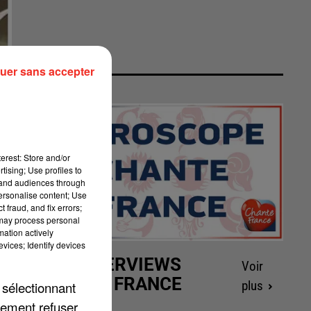
uer sans accepter
erest: Store and/or
tising; Use profiles to
tand audiences through
personalise content; Use
 fraud, and fix errors;
 may process personal
mation actively
vices; Identify devices
LES INTERVIEWS
Voir
CHANTE FRANCE
 sélectionnant
plus
lement refuser