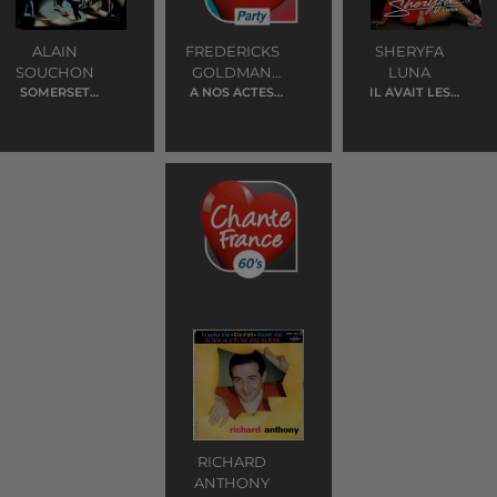
ALAIN
FREDERICKS
SHERYFA
SOUCHON
GOLDMAN
LUNA
SOMERSET
A NOS ACTES
JONES
IL AVAIT LES
MAUGHAM
MANQUES
MOTS
RICHARD
ANTHONY