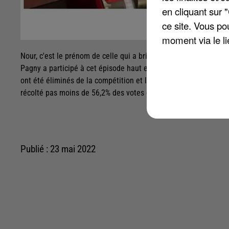
en cliquant sur 
ce site. Vous po
moment via le li
Nour, c'est le prénom de celle qui a brillé lors de la finale de 
Pagny a participé à cet épisode haut en couleurs du télé-croche
ont été éliminés de la compétition et le duel final a donc oppo
récolté pas moins de 56,2% des votes du public, après notammen
Publié : 23 mai 2022