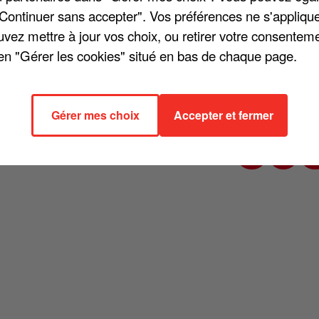
"Continuer sans accepter". Vos préférences ne s'appliqu
uvez mettre à jour vos choix, ou retirer votre consenteme
en "Gérer les cookies" situé en bas de chaque page.
The Voice, samedi 21 mai dernier. La jeune artiste de l'équipe de Floren
t diffusé sur TF1. Après un premier vote, Vike, Caroline Costa et Lori
sé Nour et Mister Mat, la benjamine et le doyen de cette saison. Noir 
Gérer mes choix
Accepter et fermer
t une reprise de « Vole », de Céline Dion. Bravo à elle !