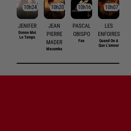
10h24
10h24
10h20
10h20
10h16
10h16
10h07
10h07
JENIFER
JEAN
PASCAL
LES
Donne Moi
PIERRE
OBISPO
ENFOIRES
Le Temps
Fan
Quand On A
MADER
Que L'amour
Macumba