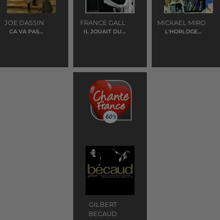
JOE DASSIN
FRANCE GALL
MICKAEL MIRO
CA VA PAS
IL JOUAIT DU
L'HORLOGE
CHANGER LE
PIANO DEBOUT
TOURNE
MONDE
GILBERT
BECAUD