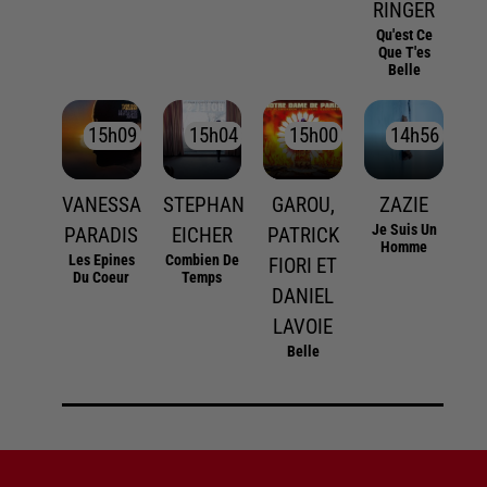
RINGER
Qu'est Ce
Que T'es
Belle
15h09
15h09
15h04
15h04
15h00
15h00
14h56
14h56
VANESSA
STEPHAN
GAROU,
ZAZIE
Je Suis Un
PARADIS
EICHER
PATRICK
Homme
Les Epines
Combien De
FIORI ET
Du Coeur
Temps
DANIEL
LAVOIE
Belle