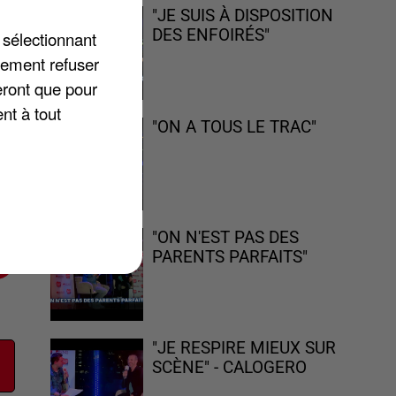
,
"JE SUIS À DISPOSITION
DES ENFOIRÉS"
e
 sélectionnant
par
lement refuser
eront que pour
nt à tout
"ON A TOUS LE TRAC"
,
e
"ON N'EST PAS DES
PARENTS PARFAITS"
"JE RESPIRE MIEUX SUR
SCÈNE" - CALOGERO