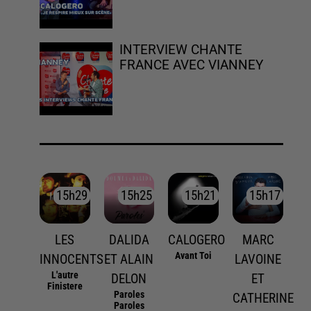
INTERVIEW CHANTE
FRANCE AVEC VIANNEY
15h29
15h29
15h25
15h25
15h21
15h21
15h17
15h17
LES
DALIDA
CALOGERO
MARC
Avant Toi
INNOCENTS
ET ALAIN
LAVOINE
L'autre
DELON
ET
Finistere
Paroles
CATHERINE
Paroles