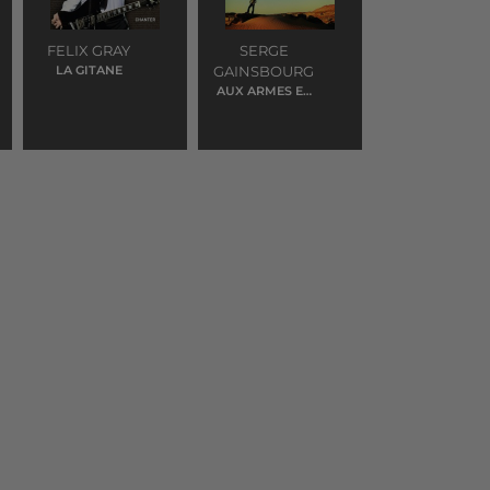
FELIX GRAY
SERGE
LA GITANE
GAINSBOURG
AUX ARMES ET
CAETERA