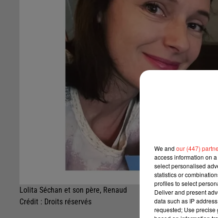
We and
our (447) partn
access information on a 
select personalised ad
statistics or combinatio
profiles to select person
Lolita Séchan et son père, Renaud
Deliver and present adv
data such as IP address 
Crédit :
Droits réservés
requested; Use precise g