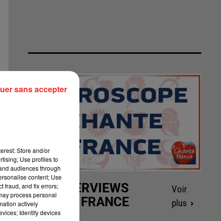
uer sans accepter
erest: Store and/or
tising; Use profiles to
tand audiences through
personalise content; Use
LES INTERVIEWS
 fraud, and fix errors;
Voir
 may process personal
CHANTE FRANCE
plus
mation actively
vices; Identify devices