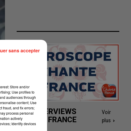
uer sans accepter
erest: Store and/or
tising; Use profiles to
tand audiences through
personalise content; Use
 fraud, and fix errors;
LES INTERVIEWS
Voir
 may process personal
CHANTE FRANCE
mation actively
plus
vices; Identify devices