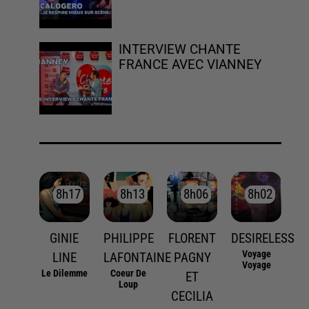
INTERVIEW CHANTE
FRANCE AVEC VIANNEY
8h17
8h17
8h13
8h13
8h06
8h06
8h02
8h02
GINIE
PHILIPPE
FLORENT
DESIRELESS
Voyage
LINE
LAFONTAINE
PAGNY
Voyage
Le Dilemme
Coeur De
ET
Loup
CECILIA