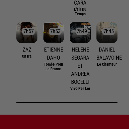
CARA
L'air Du
Temps
7h57
7h57
7h53
7h53
7h49
7h49
7h45
7h45
ZAZ
ETIENNE
HELENE
DANIEL
On Ira
DAHO
SEGARA
BALAVOINE
Tombe Pour
Le Chanteur
ET
La France
ANDREA
BOCELLI
Vivo Per Lei