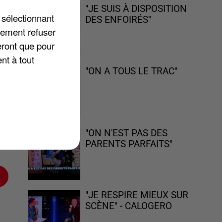
"JE SUIS À DISPOSITION
 sélectionnant
DES ENFOIRÉS"
lement refuser
eront que pour
nt à tout
té
"ON A TOUS LE TRAC"
pas
"ON N'EST PAS DES
PARENTS PARFAITS"
"JE RESPIRE MIEUX SUR
SCÈNE" - CALOGERO