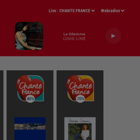
Live :
CHANTE FRANCE
Webradios
Le Dilemme
GINIE LINE