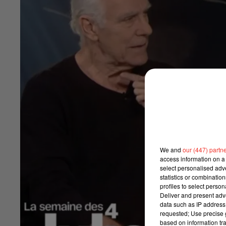
We and
our (447) partn
access information on a 
select personalised ad
statistics or combinatio
profiles to select person
Deliver and present adv
data such as IP address 
requested; Use precise g
based on information tra