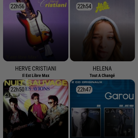
22h56
22h56
22h54
22h54
HERVE CRISTIANI
HELENA
Il Est Libre Max
Tout A Changé
22h50
22h50
22h47
22h47