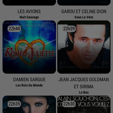
LES AVIONS
GAROU ET CELINE DION
Nuit Sauvage
Sous Le Vent
22h44
22h44
22h39
22h39
DAMIEN SARGUE
JEAN JACQUES GOLDMAN
Les Rois Du Monde
ET SIRIMA
La Bas
22h35
22h35
22h30
22h30