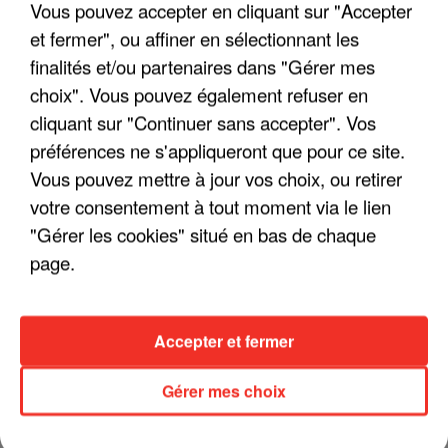
Vous pouvez accepter en cliquant sur "Accepter
et fermer", ou affiner en sélectionnant les
finalités et/ou partenaires dans "Gérer mes
LES INTERVIEWS CHANTE
Voir plus
FRANCE
choix". Vous pouvez également refuser en
cliquant sur "Continuer sans accepter". Vos
préférences ne s'appliqueront que pour ce site.
"JE SUIS À DISPOSITION DES
ENFOIRÉS"
Vous pouvez mettre à jour vos choix, ou retirer
votre consentement à tout moment via le lien
"Gérer les cookies" situé en bas de chaque
page.
"ON A TOUS LE TRAC"
Accepter et fermer
Gérer mes choix
"ON N'EST PAS DES PARENTS
PARFAITS"