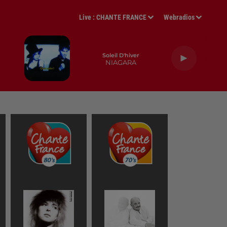
Live :
CHANTE FRANCE
Webradios
Soleil D'hiver
NIAGARA