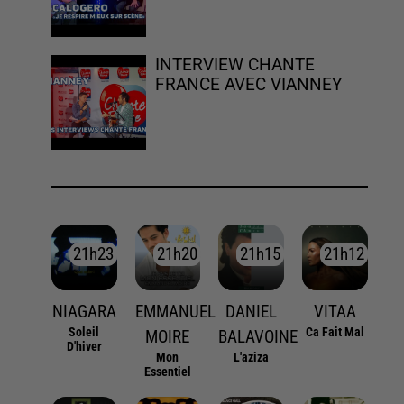
INTERVIEW CHANTE
FRANCE AVEC VIANNEY
21h23
21h23
21h20
21h20
21h15
21h15
21h12
21h12
NIAGARA
EMMANUEL
DANIEL
VITAA
Soleil
Ca Fait Mal
MOIRE
BALAVOINE
D'hiver
Mon
L'aziza
Essentiel