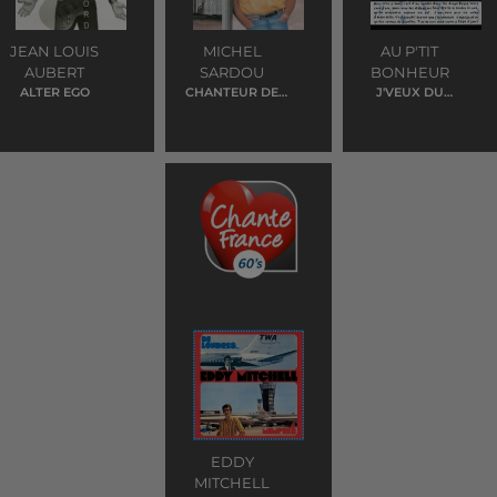
JEAN LOUIS
MICHEL
AU P'TIT
AUBERT
SARDOU
BONHEUR
ALTER EGO
CHANTEUR DE
J'VEUX DU
JAZZ
SOLEIL
EDDY
MITCHELL