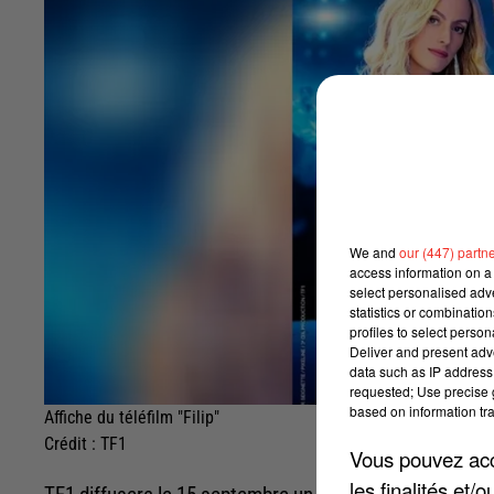
We and
our (447) partn
access information on a 
select personalised ad
statistics or combinatio
profiles to select person
Deliver and present adv
data such as IP address 
requested; Use precise g
based on information tra
Affiche du téléfilm "Filip"
Crédit :
TF1
Vous pouvez acce
les finalités et