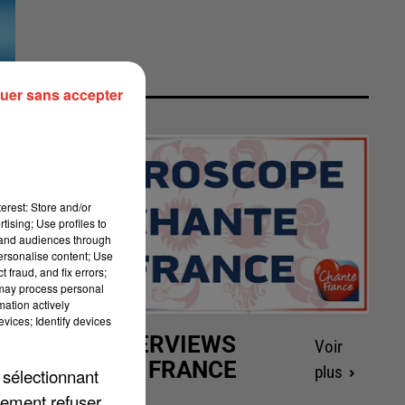
uer sans accepter
erest: Store and/or
tising; Use profiles to
tand audiences through
personalise content; Use
 fraud, and fix errors;
 may process personal
mation actively
vices; Identify devices
LES INTERVIEWS
Voir
CHANTE FRANCE
plus
 sélectionnant
lement refuser