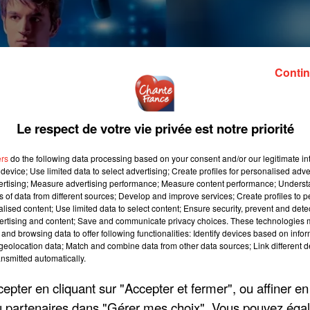
Contin
Le respect de votre vie privée est notre priorité
ers
do the following data processing based on your consent and/or our legitimate int
device; Use limited data to select advertising; Create profiles for personalised adver
vertising; Measure advertising performance; Measure content performance; Unders
ns of data from different sources; Develop and improve services; Create profiles to 
alised content; Use limited data to select content; Ensure security, prevent and detect
ertising and content; Save and communicate privacy choices. These technologies
and browsing data to offer following functionalities: Identify devices based on infor
eolocation data; Match and combine data from other data sources; Link different de
nsmitted automatically.
pter en cliquant sur "Accepter et fermer", ou affiner en
/ou partenaires dans "Gérer mes choix". Vous pouvez éga