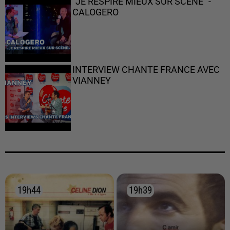
"JE RESPIRE MIEUX SUR SCÈNE" -
CALOGERO
INTERVIEW CHANTE FRANCE AVEC
VIANNEY
19h44
19h44
19h39
19h39