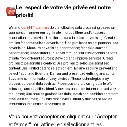
Le respect de votre vie privée est notre
priorité
We and
our (447) partners
do the following data processing based on
your consent and/or our legitimate interest: Store and/or access
information on a device; Use limited data to select advertising; Create
profiles for personalised advertising; Use profiles to select personalised
advertising; Measure advertising performance; Measure content
performance; Understand audiences through statistics or combinations
of data from different sources; Develop and improve services; Create
profiles to personalise content; Use profiles to select personalised
content; Use limited data to select content; Ensure security, prevent and
detect fraud, and fix errors; Deliver and present advertising and content;
Save and communicate privacy choices. These technologies may
process personal data such as IP address and browsing data to offer
following functionalities: Identify devices based on information actively
requested; Use precise geolocation data; Match and combine data from
other data sources; Link different devices; Identify devices based on
information transmitted automatically.
Vous pouvez accepter en cliquant sur "Accepter
LES INTERVIEWS CHANTE
Voir plus
et fermer", ou affiner en sélectionnant les
FRANCE