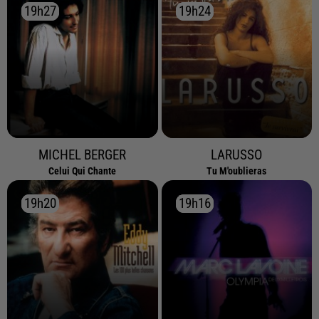
19h27
19h27
19h24
19h24
MICHEL BERGER
LARUSSO
Celui Qui Chante
Tu M'oublieras
19h20
19h20
19h16
19h16