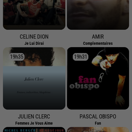
CELINE DION
AMIR
Je Lui Dirai
Complementaires
19h35
19h35
19h31
19h31
JULIEN CLERC
PASCAL OBISPO
Femmes Je Vous Aime
Fan