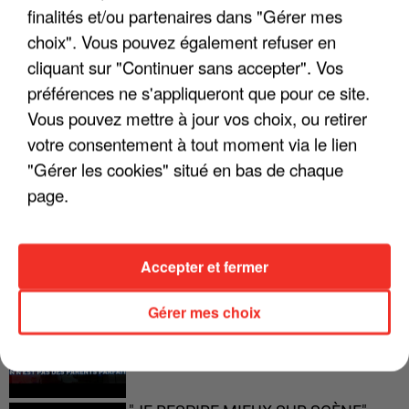
finalités et/ou partenaires dans "Gérer mes
choix". Vous pouvez également refuser en
"JE SUIS À DISPOSITION DES
cliquant sur "Continuer sans accepter". Vos
ENFOIRÉS"
préférences ne s'appliqueront que pour ce site.
Vous pouvez mettre à jour vos choix, ou retirer
votre consentement à tout moment via le lien
"Gérer les cookies" situé en bas de chaque
"ON A TOUS LE TRAC"
page.
Accepter et fermer
"ON N'EST PAS DES PARENTS
PARFAITS"
Gérer mes choix