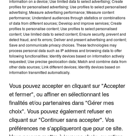
information on a device; Use limited data to select advertising; Create
profiles for personalised advertising; Use profiles to select personalised
advertising; Measure advertising performance; Measure content
performance; Understand audiences through statistics or combinations
of data from different sources; Develop and improve services; Create
profiles to personalise content; Use profiles to select personalised
content; Use limited data to select content; Ensure security, prevent and
detect fraud, and fix errors; Deliver and present advertising and content;
Save and communicate privacy choices. These technologies may
LES INTERVIEWS CHANTE
Voir plus
process personal data such as IP address and browsing data to offer
FRANCE
following functionalities: Identify devices based on information actively
requested; Use precise geolocation data; Match and combine data from
other data sources; Link different devices; Identify devices based on
information transmitted automatically.
"JE SUIS À DISPOSITION DES
ENFOIRÉS"
Vous pouvez accepter en cliquant sur "Accepter
et fermer", ou affiner en sélectionnant les
finalités et/ou partenaires dans "Gérer mes
choix". Vous pouvez également refuser en
"ON A TOUS LE TRAC"
cliquant sur "Continuer sans accepter". Vos
préférences ne s'appliqueront que pour ce site.