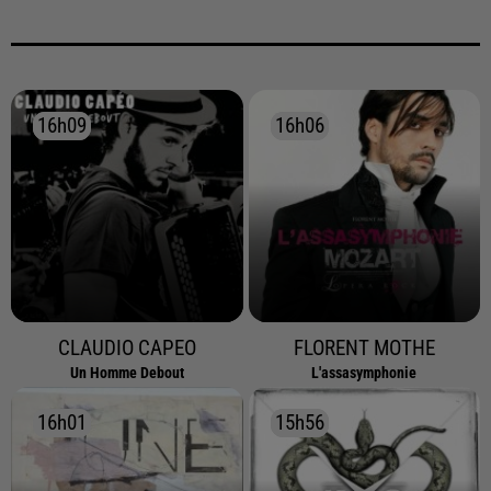
16h09
16h09
16h06
16h06
CLAUDIO CAPEO
FLORENT MOTHE
Un Homme Debout
L'assasymphonie
16h01
16h01
15h56
15h56