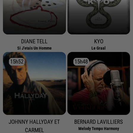
DIANE TELL
KYO
Si J'etais Un Homme
Le Graal
15h52
15h52
15h48
15h48
JOHNNY HALLYDAY ET
BERNARD LAVILLIERS
Melody Tempo Harmony
CARMEL