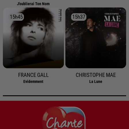
J'oublierai Ton Nom
15h45
15h45
15h37
15h37
FRANCE GALL
CHRISTOPHE MAE
Evidemment
La Lune