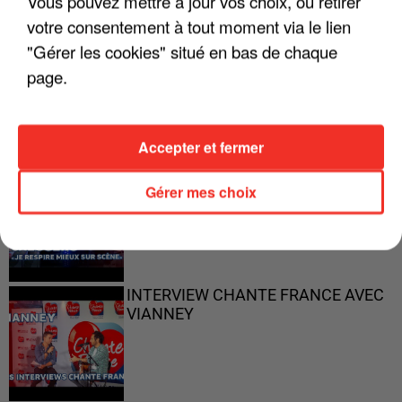
Vous pouvez mettre à jour vos choix, ou retirer
votre consentement à tout moment via le lien
"Gérer les cookies" situé en bas de chaque
"ON N'EST PAS DES PARENTS
page.
PARFAITS"
Accepter et fermer
"JE RESPIRE MIEUX SUR SCÈNE" -
Gérer mes choix
CALOGERO
INTERVIEW CHANTE FRANCE AVEC
VIANNEY